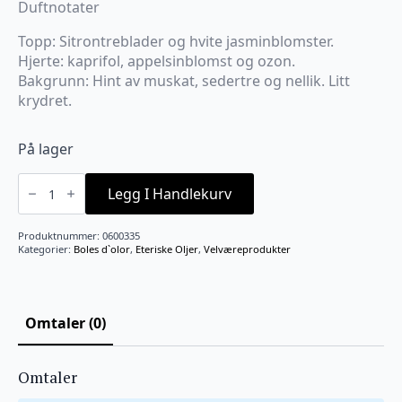
Duftnotater
Topp: Sitrontreblader og hvite jasminblomster.
Hjerte: kaprifol, appelsinblomst og ozon.
Bakgrunn: Hint av muskat, sedertre og nellik. Litt
krydret.
På lager
Duftolje
Jasmine
Legg I Handlekurv
10
ml
antall
Produktnummer:
0600335
Kategorier:
Boles d`olor
,
Eteriske Oljer
,
Velværeprodukter
Omtaler (0)
Omtaler