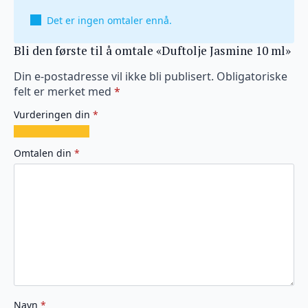
Det er ingen omtaler ennå.
Bli den første til å omtale «Duftolje Jasmine 10 ml»
Din e-postadresse vil ikke bli publisert.
Obligatoriske
felt er merket med
*
Vurderingen din
*
1
2
3
4
5
av
av
av
av
av
Omtalen din
*
5
5
5
5
5
stjerner
stjerner
stjerner
stjerner
stjerner
Navn
*