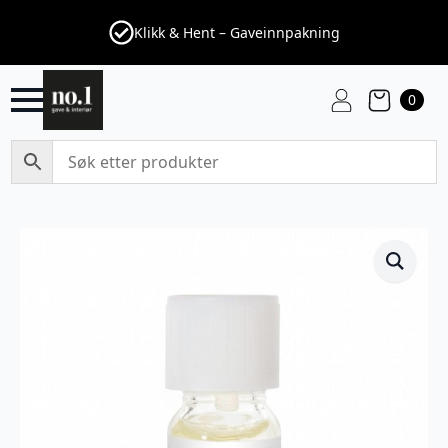
Klikk & Hent – Gaveinnpakning
0