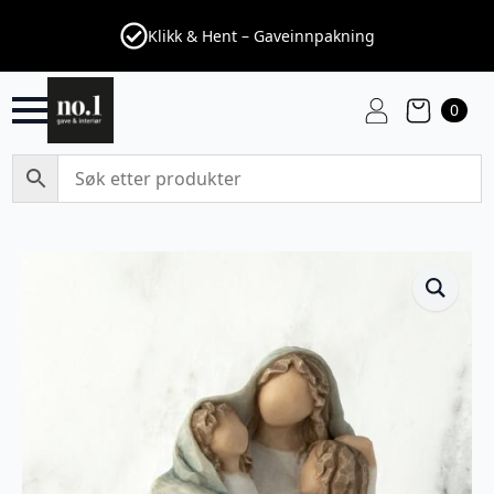
Klikk & Hent – Gaveinnpakning
0