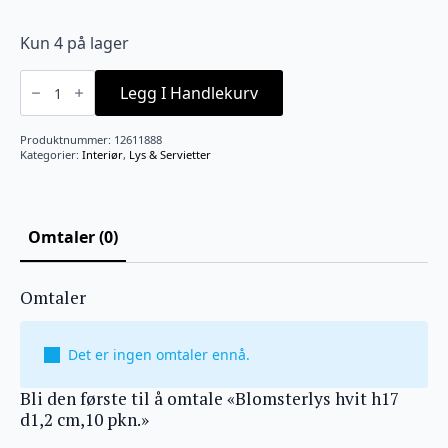
Kun 4 på lager
Blomsterlys
hvit
Legg I Handlekurv
h17
d1,2
cm,10
Produktnummer:
12611888
pkn.
Kategorier:
Interiør
,
Lys & Servietter
antall
Omtaler (0)
Omtaler
Det er ingen omtaler ennå.
Bli den første til å omtale «Blomsterlys hvit h17
d1,2 cm,10 pkn.»