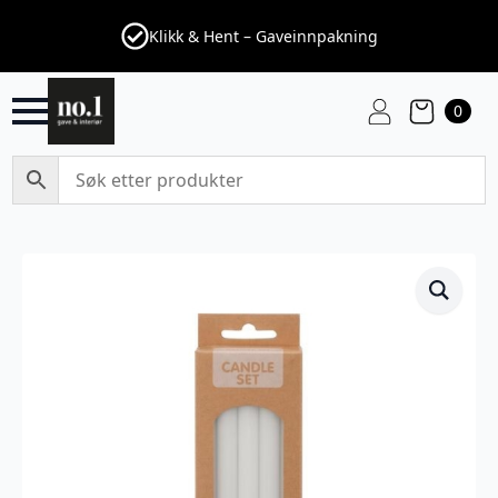
Klikk & Hent – Gaveinnpakning
0