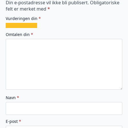
Din e-postadresse vil ikke bli publisert.
Obligatoriske
felt er merket med
*
Vurderingen din
*
1
2
3
4
5
av
av
av
av
av
Omtalen din
*
5
5
5
5
5
stjerner
stjerner
stjerner
stjerner
stjerner
Navn
*
E-post
*