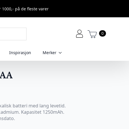
r 1000,- på de fleste varer
0
Inspirasjon
Merker
AAA
kalisk batteri med lang levetid.
r kadmium. Kapasitet 1250mAh.
nsdato.