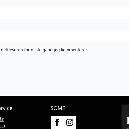
e nettleseren for neste gang jeg kommenterer.
rvice
SOME
år
ern