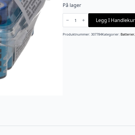
På lager
Batteri
24
Legg I Handlekur
PK
AAA
antall
Produktnummer:
307784
Kategorier:
Batterier