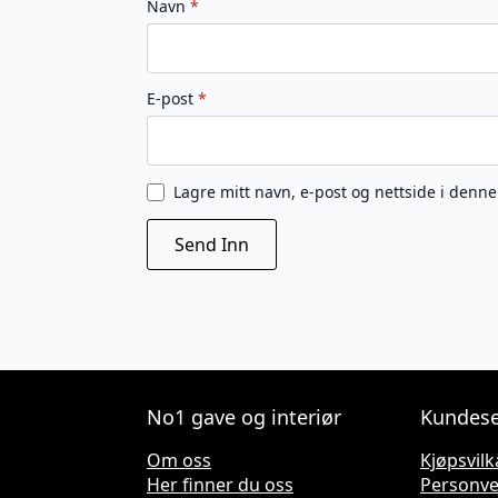
Navn
*
E-post
*
Lagre mitt navn, e-post og nettside i denn
No1 gave og interiør
Kundese
Om oss
Kjøpsvilk
Her finner du oss
Personv