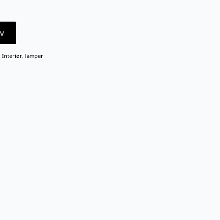
v
,
Interiør
,
lamper