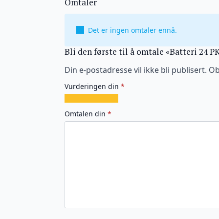
Omtaler
Det er ingen omtaler ennå.
Bli den første til å omtale «Batteri 24 
Din e-postadresse vil ikke bli publisert.
Ob
Vurderingen din
*
1
2
3
4
5
av
av
av
av
av
Omtalen din
*
5
5
5
5
5
stjerner
stjerner
stjerner
stjerner
stjerner