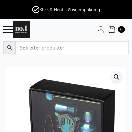
Klikk & Hent – Gaveinnpakning
0