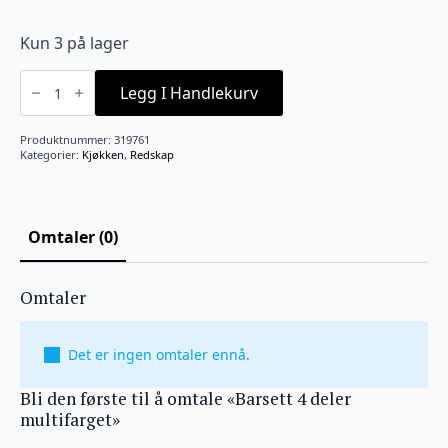
pris
pris
var:
er:
Kun 3 på lager
kr499.
kr249.
Barsett
4
Legg I Handlekurv
deler
multifarget
antall
Produktnummer:
319761
Kategorier:
Kjøkken
,
Redskap
Omtaler (0)
Omtaler
Det er ingen omtaler ennå.
Bli den første til å omtale «Barsett 4 deler
multifarget»