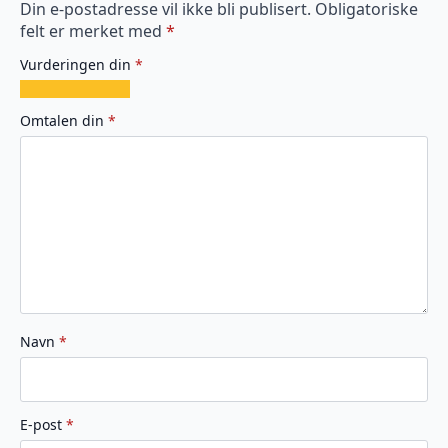
Din e-postadresse vil ikke bli publisert.
Obligatoriske
felt er merket med
*
Vurderingen din
*
1
2
3
4
5
av
av
av
av
av
Omtalen din
*
5
5
5
5
5
stjerner
stjerner
stjerner
stjerner
stjerner
Navn
*
E-post
*