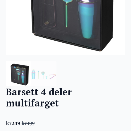
Barsett 4 deler
multifarget
kr
249
kr
499
Opprinnelig
Nåværende