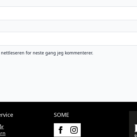
e nettleseren for neste gang jeg kommenterer.
rvice
SOME
år
ern