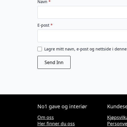
Navn
*
E-post
*
Lagre mitt navn, e-post og nettside i denn
No1 gave og interiør
Kundese
Om oss
Kjøpsvilk
Her finner du oss
Personv