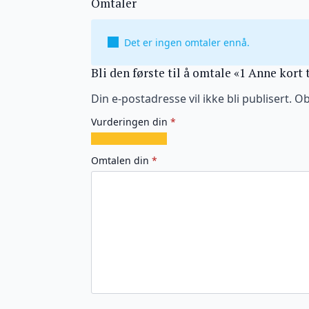
Omtaler
Det er ingen omtaler ennå.
Bli den første til å omtale «1 Anne kort 
Din e-postadresse vil ikke bli publisert.
Ob
Vurderingen din
*
1
2
3
4
5
av
av
av
av
av
Omtalen din
*
5
5
5
5
5
stjerner
stjerner
stjerner
stjerner
stjerner