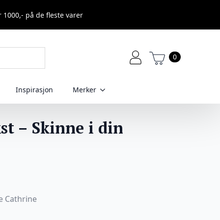
r 1000,- på de fleste varer
0
Inspirasjon
Merker
st – Skinne i din
e Cathrine