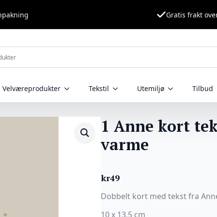
nnpakning
Gratis frakt ove
Velværeprodukter
Tekstil
Utemiljø
Tilbud
1 Anne kort tek
varme
kr
49
Dobbelt kort med tekst fra Ann
10 x 13,5 cm