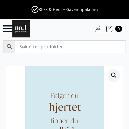
Klikk & Hent – Gaveinnpakning
0