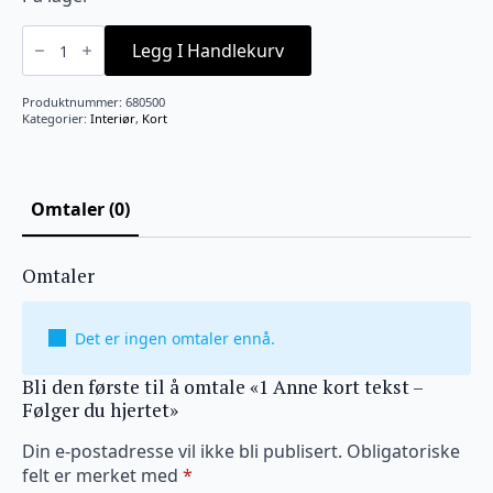
1
Anne
Legg I Handlekurv
kort
tekst
-
Produktnummer:
680500
Følger
Kategorier:
Interiør
,
Kort
du
hjertet
antall
Omtaler (0)
Omtaler
Det er ingen omtaler ennå.
Bli den første til å omtale «1 Anne kort tekst –
Følger du hjertet»
Din e-postadresse vil ikke bli publisert.
Obligatoriske
felt er merket med
*