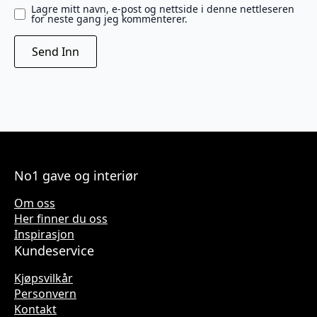
Lagre mitt navn, e-post og nettside i denne nettleseren
for neste gang jeg kommenterer.
No1 gave og interiør
Om oss
Her finner du oss
Inspirasjon
Kundeservice
Kjøpsvilkår
Personvern
Kontakt