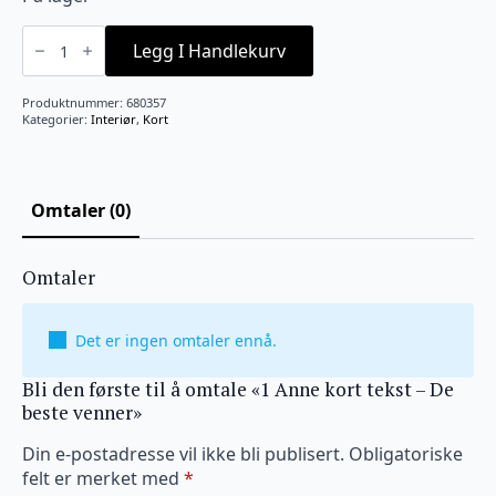
1
Anne
Legg I Handlekurv
kort
tekst
-
Produktnummer:
680357
De
Kategorier:
Interiør
,
Kort
beste
venner
antall
Omtaler (0)
Omtaler
Det er ingen omtaler ennå.
Bli den første til å omtale «1 Anne kort tekst – De
beste venner»
Din e-postadresse vil ikke bli publisert.
Obligatoriske
felt er merket med
*