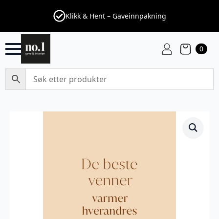
Klikk & Hent – Gaveinnpakning
0