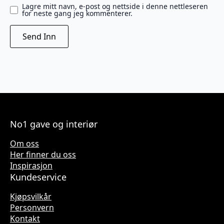
Lagre mitt navn, e-post og nettside i denne nettleseren
for neste gang jeg kommenterer.
No1 gave og interiør
Om oss
Her finner du oss
Inspirasjon
Kundeservice
Kjøpsvilkår
Personvern
Kontakt