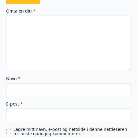
1
2
3
4
5
av
av
av
av
av
Omtalen din
*
5
5
5
5
5
stjerner
stjerner
stjerner
stjerner
stjerner
Navn
*
E-post
*
Lagre mitt navn, e-post og nettside i denne nettleseren
for neste gang jeg kommenterer.