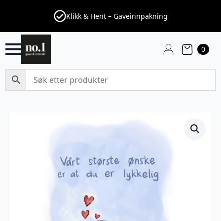
Klikk & Hent – Gaveinnpakning
0