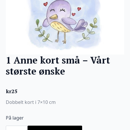
1 Anne kort små – Vårt
største ønske
kr
25
Dobbelt kort i 7×10 cm
På lager
1