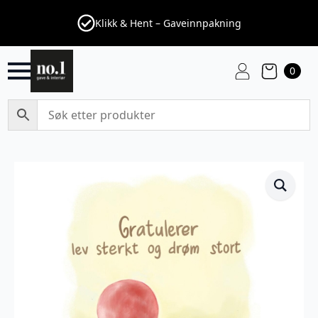
Klikk & Hent – Gaveinnpakning
0