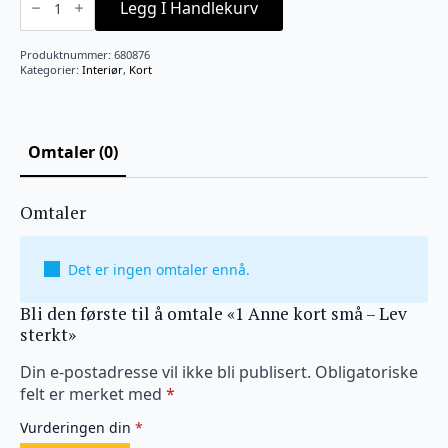
Anne
Legg I Handlekurv
kort
små
-
Produktnummer:
680876
Lev
Kategorier:
Interiør
,
Kort
sterkt
antall
Omtaler (0)
Omtaler
Det er ingen omtaler ennå.
Bli den første til å omtale «1 Anne kort små – Lev
sterkt»
Din e-postadresse vil ikke bli publisert.
Obligatoriske
felt er merket med
*
Vurderingen din
*