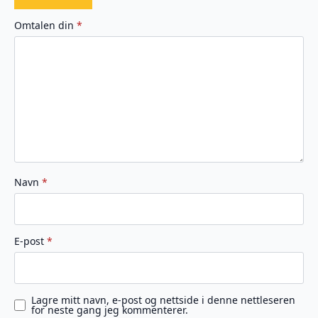
1
2
3
4
5
av
av
av
av
av
Omtalen din
*
5
5
5
5
5
stjerner
stjerner
stjerner
stjerner
stjerner
Navn
*
E-post
*
Lagre mitt navn, e-post og nettside i denne nettleseren
for neste gang jeg kommenterer.