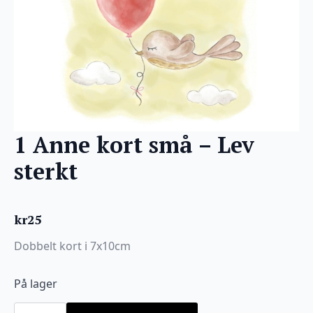
1 Anne kort små – Lev
sterkt
kr
25
Dobbelt kort i 7x10cm
På lager
1