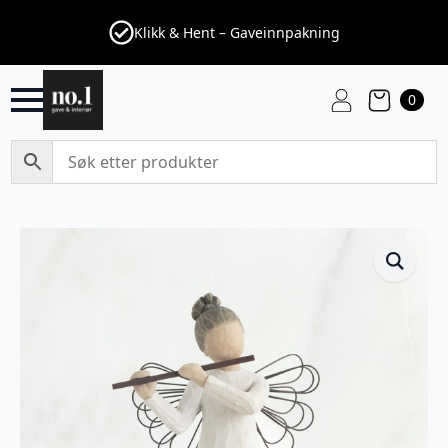
Klikk & Hent – Gaveinnpakning
0