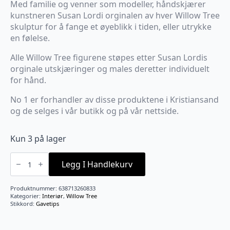
Med familie og venner som modeller, håndskjærer
kunstneren Susan Lordi orginalen av hver Willow Tree
skulptur for å fange et øyeblikk i tiden, eller utrykke
en følelse.
Alle Willow Tree figurene støpes etter Susan Lordis
orginale utskjæringer og males deretter individuelt
for hånd.
No 1 er forhandler av disse produktene i Kristiansand
og de selges i vår butikk og på vår nettside.
Kun 3 på lager
Angel
of
Legg I Handlekurv
harmony
antall
Produktnummer:
638713260833
Kategorier:
Interiør
,
Willow Tree
Stikkord:
Gavetips