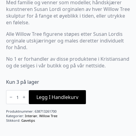
Med familie og venner som modeller, håndskjærer
kunstneren Susan Lordi orginalen av hver Willow Tree
skulptur for å fange et øyeblikk i tiden, eller utrykke
en følelse.
Alle Willow Tree figurene støpes etter Susan Lordis
orginale utskjæringer og males deretter individuelt
for hånd.
No 1 er forhandler av disse produktene i Kristiansand
og de selges i vår butikk og på vår nettside.
Kun 3 på lager
A
tree,
Legg I Handlekurv
a
prayer
antall
Produktnummer:
638713261700
Kategorier:
Interiør
,
Willow Tree
Stikkord:
Gavetips