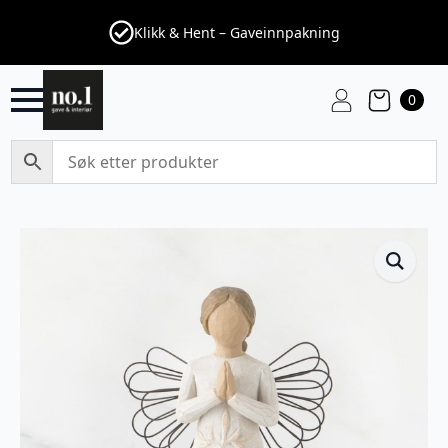
Klikk & Hent – Gaveinnpakning
0