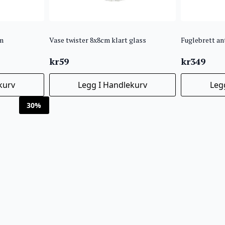
cm
Vase twister 8x8cm klart glass
Fuglebrett a
kr
59
kr
349
kurv
Legg I Handlekurv
Leg
30%