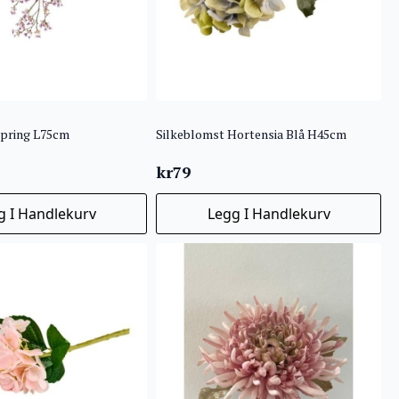
Spring L75cm
Silkeblomst Hortensia Blå H45cm
kr
79
g I Handlekurv
Legg I Handlekurv