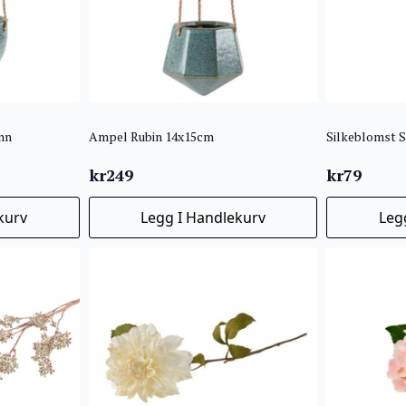
nn
Ampel Rubin 14x15cm
Silkeblomst 
kr
249
kr
79
kurv
Legg I Handlekurv
Leg