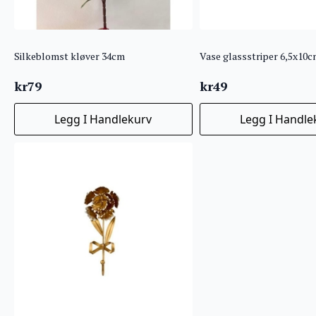
Silkeblomst kløver 34cm
Vase glassstriper 6,5x10
kr
79
kr
49
Legg I Handlekurv
Legg I Handle