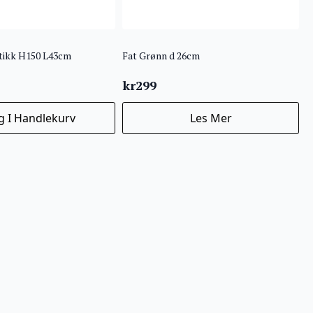
ntikk H150 L43cm
Fat Grønn d 26cm
kr
299
g I Handlekurv
Les Mer