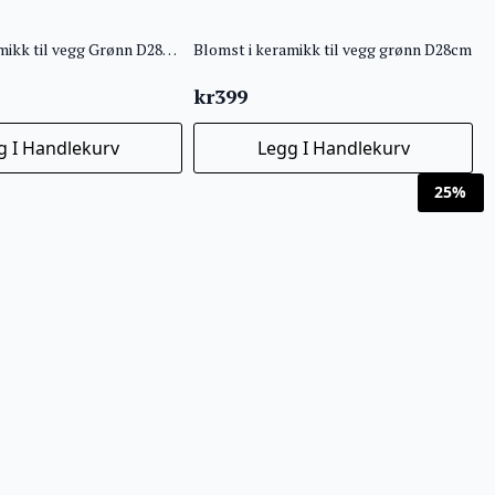
Blomst i keramikk til vegg Grønn D28cm
Blomst i keramikk til vegg grønn D28cm
kr
399
g I Handlekurv
Legg I Handlekurv
25%