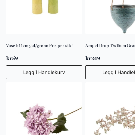
Vase h11cm gul/grønn Pris per stk!
Ampel Drop 17x15cm Grø
kr
59
kr
249
Legg I Handlekurv
Legg I Handle