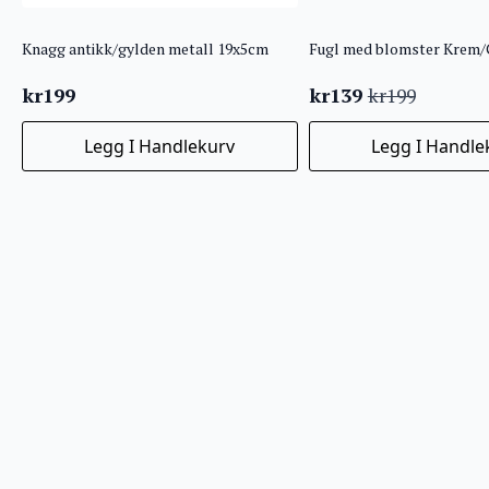
Knagg antikk/gylden metall 19x5cm
kr
199
kr
139
kr
199
Opprinnelig
Nåværende
pris
pris
Legg I Handlekurv
Legg I Handle
var:
er:
kr199.
kr139.