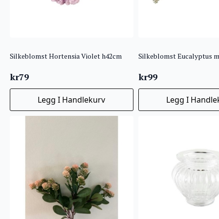
Silkeblomst Hortensia Violet h42cm
kr
79
kr
99
Legg I Handlekurv
Legg I Handle