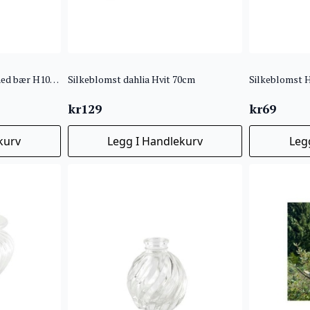
Silkeblomst Eucalyptus med bær H100cm
Silkeblomst dahlia Hvit 70cm
Silkeblomst 
kr
129
kr
69
kurv
Legg I Handlekurv
Leg