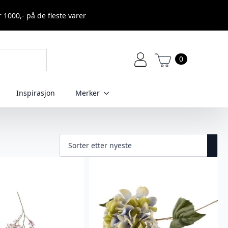
r 1000,- på de fleste varer
0
Inspirasjon
Merker