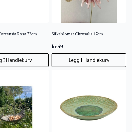
Hortensia Rosa 32cm
Silkeblomst Chrysalis 17cm
kr
59
g I Handlekurv
Legg I Handlekurv