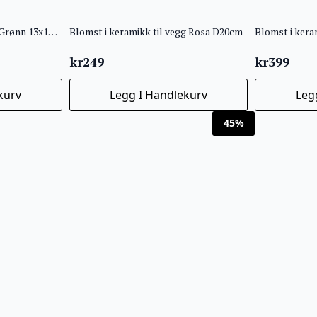
Fugl med blomster Krem/Grønn 13x12cm Pris per stk!
Blomst i keramikk til vegg Rosa D20cm
kr
249
kr
399
kurv
Legg I Handlekurv
Leg
45%