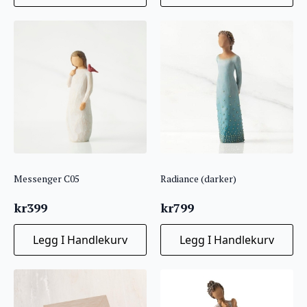
kr349.
kr104,70.
Messenger C05
Radiance (darker)
kr
399
kr
799
Legg I Handlekurv
Legg I Handlekurv