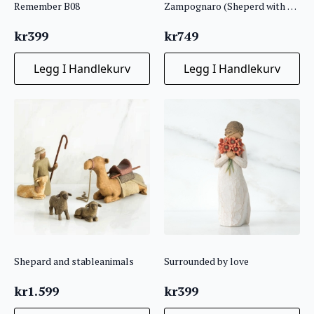
Remember B08
Zampognaro (Sheperd with Bagpipe)
kr
399
kr
749
Legg I Handlekurv
Legg I Handlekurv
Shepard and stableanimals
Surrounded by love
kr
1.599
kr
399