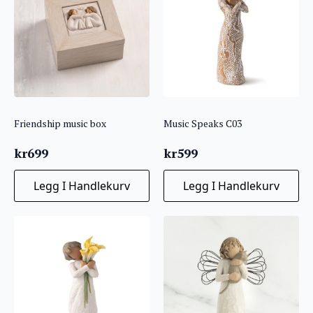
Friendship music box
Music Speaks C03
kr
699
kr
599
Legg I Handlekurv
Legg I Handlekurv