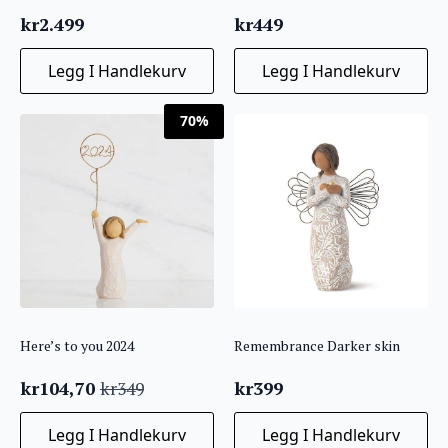
kr
2.499
kr
449
Legg I Handlekurv
Legg I Handlekurv
70%
Here’s to you 2024
Remembrance Darker skin
kr
104,70
kr
399
kr
349
Opprinnelig
Nåværende
pris
pris
Legg I Handlekurv
Legg I Handlekurv
var:
er: