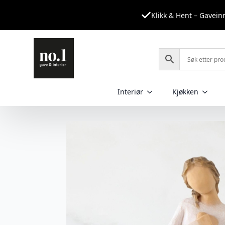
Klikk & Hent – Gavei
Interiør
Kjøkken