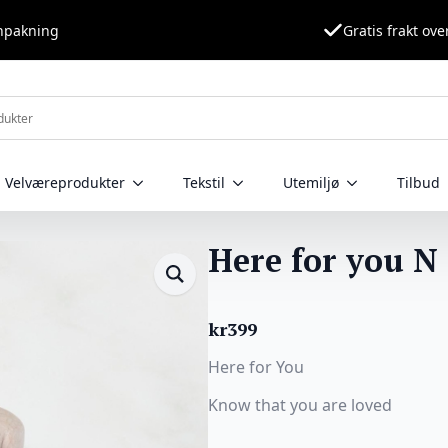
nnpakning
Gratis frakt ove
Velværeprodukter
Tekstil
Utemiljø
Tilbud
Here for you N
kr
399
Here for You
Know that you are loved