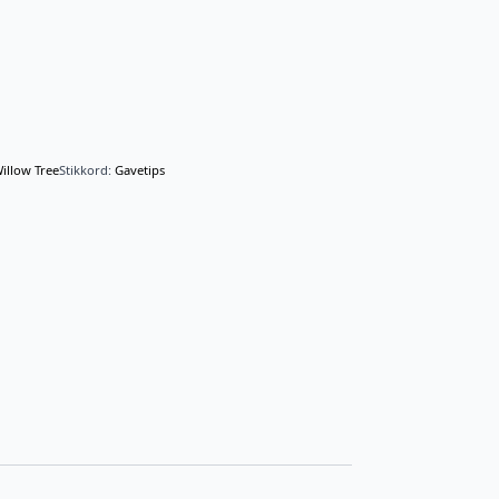
illow Tree
Stikkord:
Gavetips