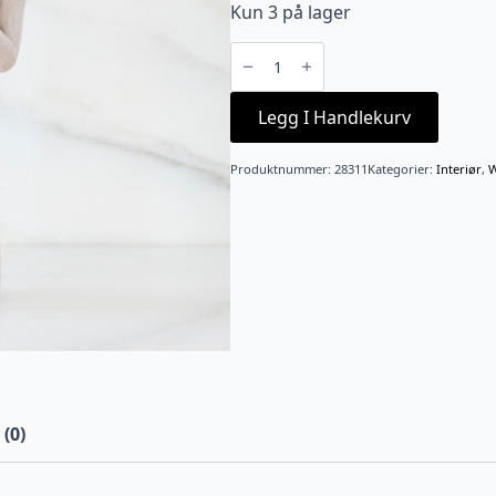
Kun 3 på lager
Here
for
you
N
antall
Legg I Handlekurv
Produktnummer:
28311
Kategorier:
Interiør
,
W
(0)