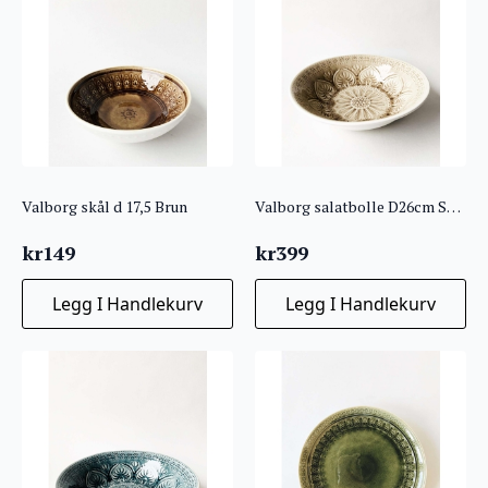
Valborg skål d 17,5 Brun
Valborg salatbolle D26cm Sand
kr
149
kr
399
Legg I Handlekurv
Legg I Handlekurv