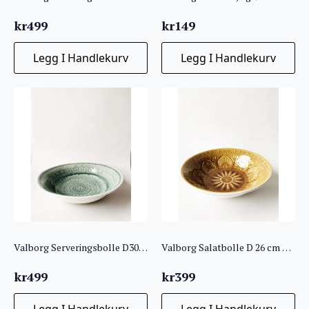
kr
499
kr
149
Legg I Handlekurv
Legg I Handlekurv
Valborg Serveringsbolle D30 cm Sjøgrønn
Valborg Salatbolle D 26 cm Gul
kr
499
kr
399
Legg I Handlekurv
Legg I Handlekurv