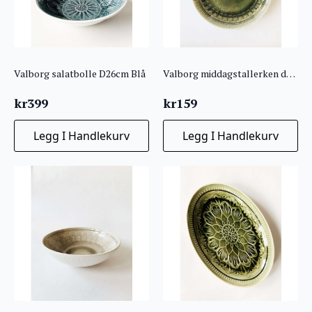
Valborg salatbolle D26cm Blå
Valborg middagstallerken d27 cm grønn
kr
399
kr
159
Legg I Handlekurv
Legg I Handlekurv