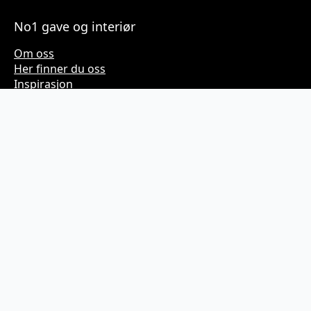
No1 gave og interiør
Om oss
Her finner du oss
Inspirasjon
Kundeservice
Kjøpsvilkår
Personvern
Kontakt
SOME