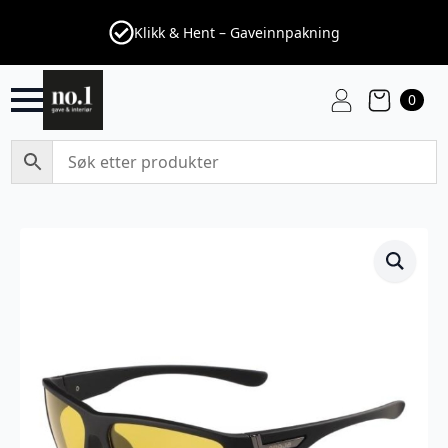
Klikk & Hent – Gaveinnpakning
0