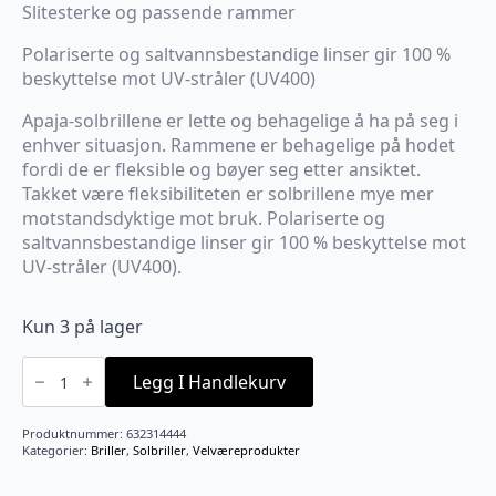
Slitesterke og passende rammer
Polariserte og saltvannsbestandige linser gir 100 %
beskyttelse mot UV-stråler (UV400)
Apaja-solbrillene er lette og behagelige å ha på seg i
enhver situasjon. Rammene er behagelige på hodet
fordi de er fleksible og bøyer seg etter ansiktet.
Takket være fleksibiliteten er solbrillene mye mer
motstandsdyktige mot bruk. Polariserte og
saltvannsbestandige linser gir 100 % beskyttelse mot
UV-stråler (UV400).
Kun 3 på lager
Solbriller
Polariserte
Legg I Handlekurv
Glass
Gul
antall
Produktnummer:
632314444
Kategorier:
Briller
,
Solbriller
,
Velværeprodukter