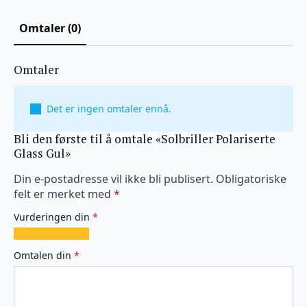
Omtaler (0)
Omtaler
Det er ingen omtaler ennå.
Bli den første til å omtale «Solbriller Polariserte
Glass Gul»
Din e-postadresse vil ikke bli publisert.
Obligatoriske
felt er merket med
*
Vurderingen din
*
1
2
3
4
5
av
av
av
av
av
Omtalen din
*
5
5
5
5
5
stjerner
stjerner
stjerner
stjerner
stjerner