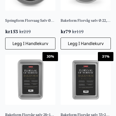
Springform Florvaag Sølv Ø26cm
Bakeform Florvåg sølv Ø:22,5 cm
kr
153
kr
79
kr
219
kr
119
Opprinnelig
Nåværende
Opprinnelig
Nåværende
pris
pris
pris
pris
Legg I Handlekurv
Legg I Handlekurv
var:
er:
var:
er:
kr219.
kr153.
kr119.
kr79.
30%
31%
Bakeform Florvåg sølv 28×18 cm
Bakeform Florvåg sølv 33×22,5 cm