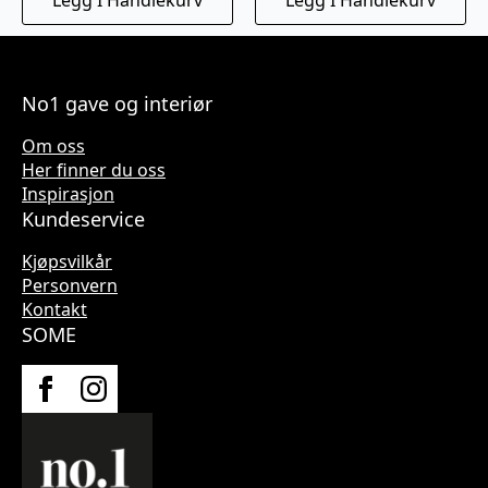
var:
er:
var:
er:
kr199.
kr139.
kr239.
kr149.
No1 gave og interiør
Om oss
Her finner du oss
Inspirasjon
Kundeservice
Kjøpsvilkår
Personvern
Kontakt
SOME