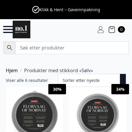
Klikk & Hent – Gaveinnpakning
0
Hjem
Produkter med stikkord «Sølv»
Sortert
Viser alle 6 resultater
etter
30%
34%
nyeste