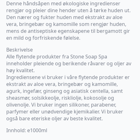
pris
pris
Denne håndsåpen med økologiske ingredienser
var:
er:
rengjør og pleier dine hender uten å tørke huden ut.
kr599.
kr499.
Den nærer og fukter huden med ekstrakt av aloe
vera, bringebær og kamomille som rengjør huden,
mens de antiseptiske egenskapene til bergamott gir
en mild og forfriskende følelse.
Beskrivelse
Alle flytende produkter fra Stone Soap Spa
inneholder pleiende og berikende råvarer og oljer av
høy kvalitet.
Ingrediensene vi bruker i våre flytende produkter er
ekstrakt av aloe vera, bringebær og kamomille,
agurk, ingefær, ginseng og asiatisk centella, samt
sheasmør, solsikkeolje, riskliolje, kokosolje og
olivenolje. Vi bruker ingen silikoner, parabener,
parfymer eller unødvendige kjemikalier. Vi bruker
også bare eteriske oljer av beste kvalitet.
Innhold: e1000ml