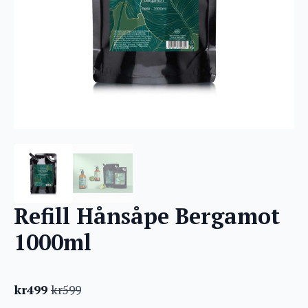
Refill Hånsåpe Bergamot
1000ml
kr
499
kr
599
Opprinnelig
Nåværende