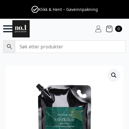
Klikk & Hent – Gaveinnpakning
0