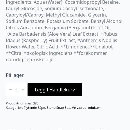
Ingredients: Aqua (Water), Cocamidopropyl Betaine,
Lauryl Glucoside, Sodium Cocoyl Isethionate,?
Capryloyl/Caproyl Methyl Glucamide, Glycerin,
Sodium Benzoate, Potassium Sorbate, Benzyl Alcohol,
Citrus Aurantium Bergamia (Bergamot) Fruit Oil,
*Aloe Barbadensis (Aloe Vera) Leaf Extract, *Rubus
Idaeus (Raspberry) Fruit Extract, *Anthemis Nobilis
Flower Water, Citric Acid, **Limonene, **Linalool,
**Citral *økologisk ingrediens **forekommer
naturlig i eteriske oljer
På lager
Refill
Hånsåpe
Legg I Handlekurv
Bergamot
1000ml
antall
Produktnummer:
385
Kategorier:
Flytende Såpe
,
Stone Soap Spa
,
Velværeprodukter