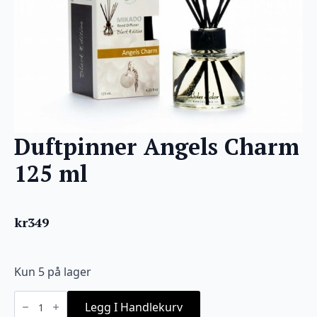
Duftpinner Angels Charm
125 ml
kr
349
Kun 5 på lager
Duftpinner
Angels
Legg I Handlekurv
Charm