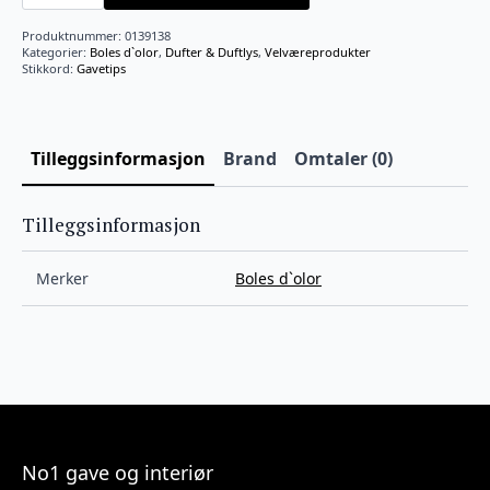
125
ml
Produktnummer:
0139138
antall
Kategorier:
Boles d`olor
,
Dufter & Duftlys
,
Velværeprodukter
Stikkord:
Gavetips
Tilleggsinformasjon
Brand
Omtaler (0)
Tilleggsinformasjon
Merker
Boles d`olor
No1 gave og interiør