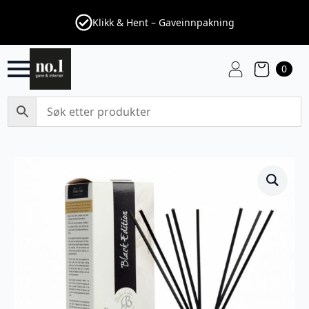
Klikk & Hent – Gaveinnpakning
0