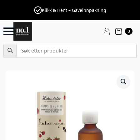
Klikk & Hent – Gaveinnpakning
0