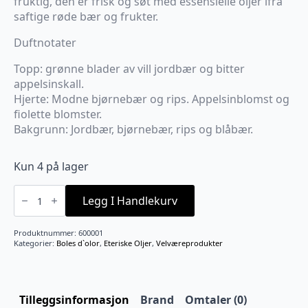
fruktig, den er frisk og søt med essensielle oljer ifra
saftige røde bær og frukter.
Duftnotater
Topp: grønne blader av vill jordbær og bitter
appelsinskall.
Hjerte: Modne bjørnebær og rips. Appelsinblomst og
fiolette blomster.
Bakgrunn: Jordbær, bjørnebær, rips og blåbær.
Kun 4 på lager
Frutos
rojos
Legg I Handlekurv
duftolje
50ml
antall
Produktnummer:
600001
Kategorier:
Boles d`olor
,
Eteriske Oljer
,
Velværeprodukter
Tilleggsinformasjon
Brand
Omtaler (0)