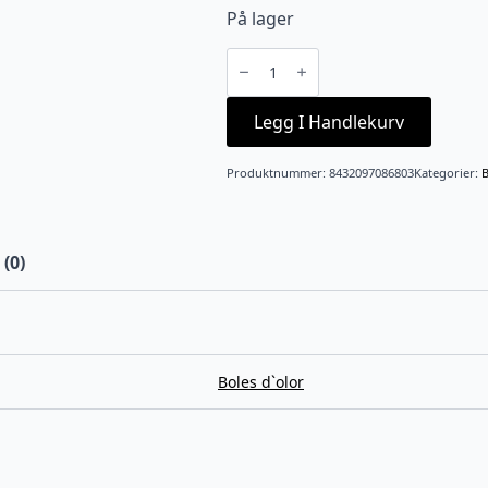
På lager
Duftpinner
Vanilje
15ml
antall
Legg I Handlekurv
Produktnummer:
8432097086803
Kategorier:
B
(0)
Boles d`olor