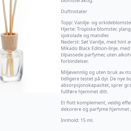
blomsteraktig.
Duftnotater
Topp: Vanilje- og orkideblomste
Hjerte: Tropiske blomster, ylang
sjokolade og mandler.
Nederst: Søt Vanilje, med hint a
Mikado Black Edition-linje, med 
tilpassede parfymer, uten alkoho
forbindelser.
Miljøvennlig og uten bruk av ma
tidligere testet på dyr. De nye
absorpsjonskapasitet, sprer gr
fullføre hjemmet ditt.
Et flott komplement, veldig effek
dekorere og parfyme hjemmet d
Innhold: 15 ml.