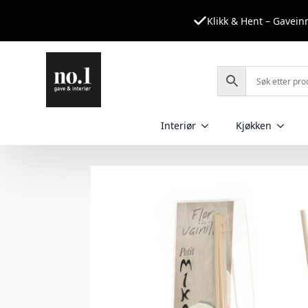
Klikk & Hent – Gavei
Interiør
Kjøkken