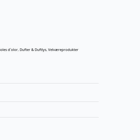
oles d`olor
,
Dufter & Duftlys
,
Velværeprodukter