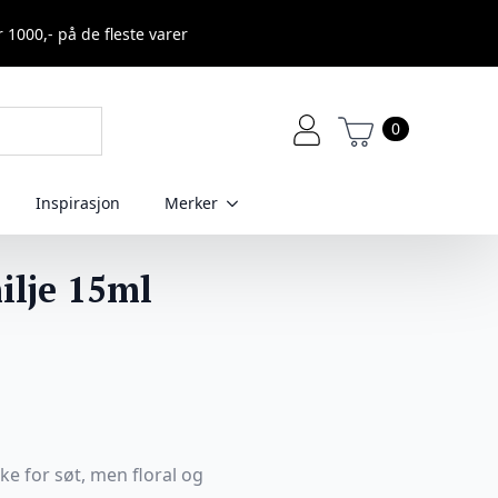
r 1000,- på de fleste varer
0
Inspirasjon
Merker
ilje 15ml
ke for søt, men floral og