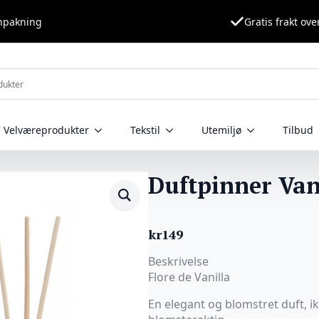
nnpakning
Gratis frakt ove
Velværeprodukter
Tekstil
Utemiljø
Tilbud
Duftpinner Van
kr
149
Beskrivelse
Flore de Vanilla
En elegant og blomstret duft, ik