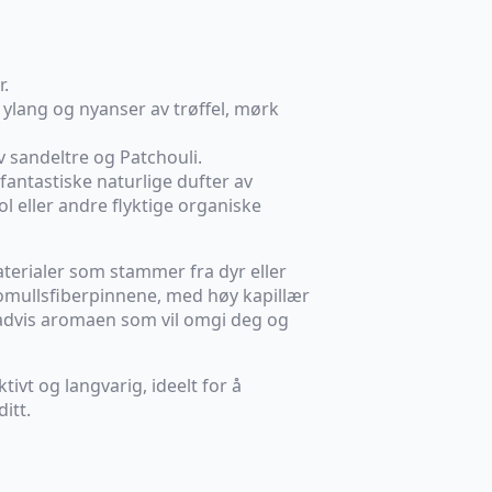
r.
 ylang og nyanser av trøffel, mørk
v sandeltre og Patchouli.
fantastiske naturlige dufter av
l eller andre flyktige organiske
terialer som stammer fra dyr eller
 bomullsfiberpinnene, med høy kapillær
advis aromaen som vil omgi deg og
tivt og langvarig, ideelt for å
itt.