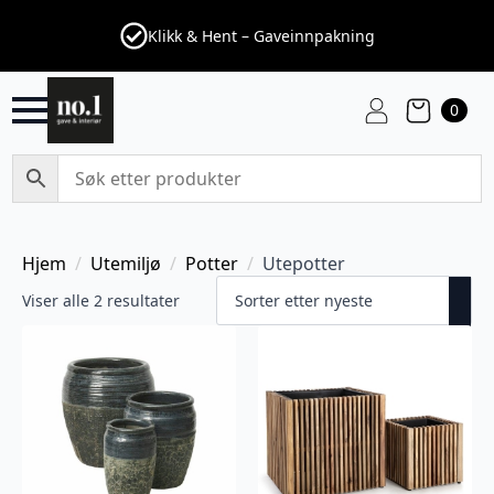
Klikk & Hent – Gaveinnpakning
0
Hjem
Utemiljø
Potter
Utepotter
Sortert
Viser alle 2 resultater
etter
nyeste