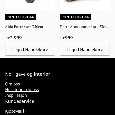
HENTES I BUTIKK
HENTES I BUTIKK
Aldo Potte stor H50cm
Potte Acasia natur 1 stk 33cm liten firkantet
kr
2.999
kr
999
Legg I Handlekurv
Legg I Handlekurv
No1 gave og interiør
Om oss
Her finner du oss
Inspirasjon
Kundeservice
Kjøpsvilkår