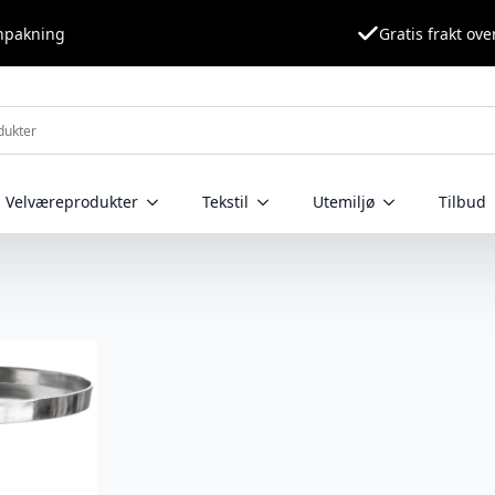
nnpakning
Gratis frakt ove
Velværeprodukter
Tekstil
Utemiljø
Tilbud