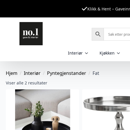
Klikk & Hent – Gavei
Interiør
Kjøkken
Hjem
Interiør
Pyntegjenstander
Fat
Sortert
Viser alle 2 resultater
etter
nyeste