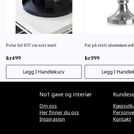
Polar fat Ø37 cm sort matt
Fat på stett aluminium ø
kr
499
kr
599
Legg I Handlekurv
Legg I Handle
No1 gave og interiør
Kundese
Om oss
Kjøpsvilk
Her finner du oss
Personv
Inspirasjon
Kontakt