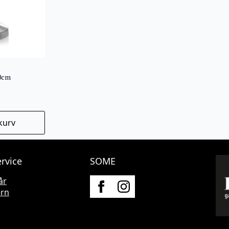
40cm
kurv
rvice
SOME
år
ern