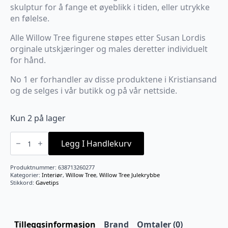
skulptur for å fange et øyeblikk i tiden, eller utrykke
en følelse.
Alle Willow Tree figurene støpes etter Susan Lordis
orginale utskjæringer og males deretter individuelt
for hånd.
No 1 er forhandler av disse produktene i Kristiansand
og de selges i vår butikk og på vår nettside.
Kun 2 på lager
The
three
Legg I Handlekurv
wise
men
antall
Produktnummer:
638713260277
Kategorier:
Interiør
,
Willow Tree
,
Willow Tree Julekrybbe
Stikkord:
Gavetips
Tilleggsinformasjon
Brand
Omtaler (0)