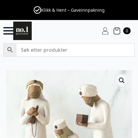
Klikk & Hent – Gaveinnpakning
0