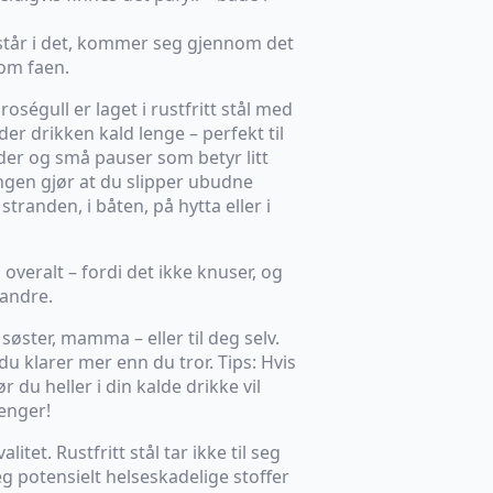
 står i det, kommer seg gjennom det
som faen.
oségull er laget i rustfritt stål med
er drikken kald lenge – perfekt til
er og små pauser som betyr litt
ngen gjør at du slipper ubudne
stranden, i båten, på hytta eller i
overalt – fordi det ikke knuser, og
 andre.
søster, mamma – eller til deg selv.
u klarer mer enn du tror. Tips: Hvis
r du heller i din kalde drikke vil
enger!
itet. Rustfritt stål tar ikke til seg
seg potensielt helseskadelige stoffer