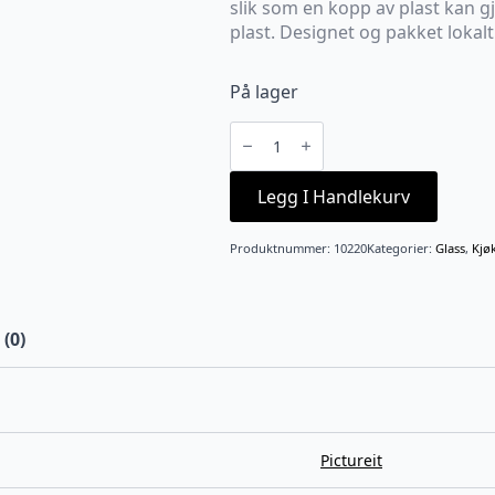
slik som en kopp av plast kan gj
plast. Designet og pakket lokalt
På lager
Termo
vinglass
roségull
"STERK
SOM
Legg I Handlekurv
FAEN"
antall
Produktnummer:
10220
Kategorier:
Glass
,
Kjø
(0)
Pictureit