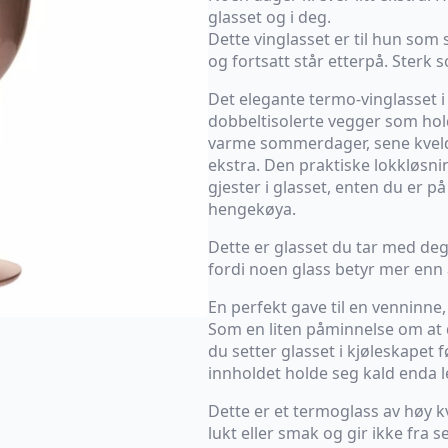
glasset og i deg.
Dette vinglasset er til hun som
og fortsatt står etterpå. Sterk 
Det elegante termo-vinglasset i r
dobbeltisolerte vegger som hold
varme sommerdager, sene kveld
ekstra. Den praktiske lokkløsni
gjester i glasset, enten du er på 
hengekøya.
Dette er glasset du tar med deg 
fordi noen glass betyr mer enn
En perfekt gave til en venninne, 
Som en liten påminnelse om at d
du setter glasset i kjøleskapet fø
innholdet holde seg kald enda l
Dette er et termoglass av høy kval
lukt eller smak og gir ikke fra 