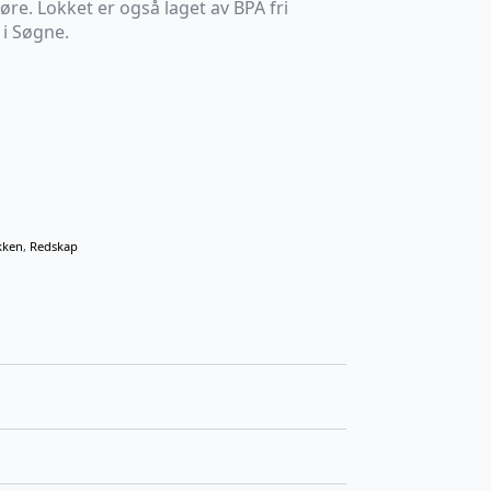
øre. Lokket er også laget av BPA fri
 i Søgne.
kken
,
Redskap