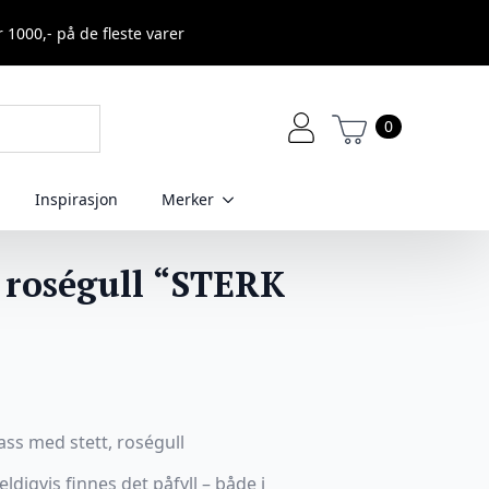
r 1000,- på de fleste varer
0
Inspirasjon
Merker
 roségull “STERK
ss med stett, roségull
ldigvis finnes det påfyll – både i