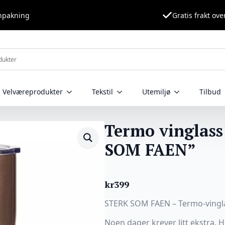
nnpakning
Gratis frakt ove
Velværeprodukter
Tekstil
Utemiljø
Tilbud
Termo vinglass
SOM FAEN”
kr
399
STERK SOM FAEN – Termo-vingla
Noen dager krever litt ekstra. He