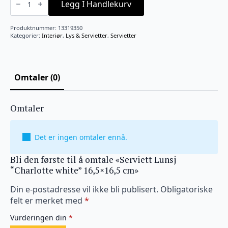
Lunsj
Legg I Handlekurv
"Charlotte
white"
16,5x16,5
Produktnummer:
13319350
cm
Kategorier:
Interiør
,
Lys & Servietter
,
Servietter
antall
Omtaler (0)
Omtaler
Det er ingen omtaler ennå.
Bli den første til å omtale «Serviett Lunsj
“Charlotte white” 16,5×16,5 cm»
Din e-postadresse vil ikke bli publisert.
Obligatoriske
felt er merket med
*
Vurderingen din
*