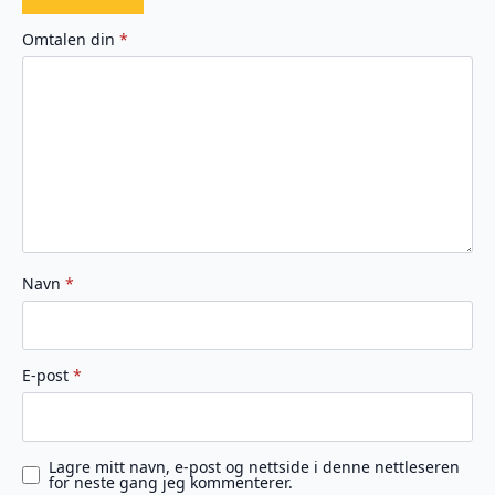
1
2
3
4
5
av
av
av
av
av
Omtalen din
*
5
5
5
5
5
stjerner
stjerner
stjerner
stjerner
stjerner
Navn
*
E-post
*
Lagre mitt navn, e-post og nettside i denne nettleseren
for neste gang jeg kommenterer.