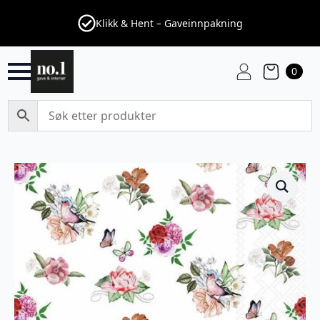
Klikk & Hent – Gaveinnpakning
0