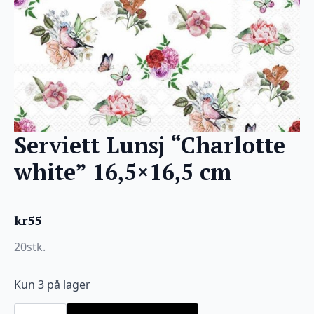
Serviett Lunsj “Charlotte
white” 16,5×16,5 cm
kr
55
20stk.
Kun 3 på lager
Serviett