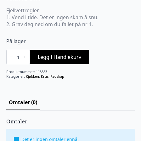
Fjellvettregler
1. Vend i tide. Det er ingen skam å snu.
2. Grav deg ned om du failet på nr 1.
På lager
Krus
fjellvettregel
Legg I Handlekurv
1
og
2
Produktnummer:
113883
antall
Kategorier:
Kjøkken
,
Krus
,
Redskap
Omtaler (0)
Omtaler
Det er ingen omtaler ennå.