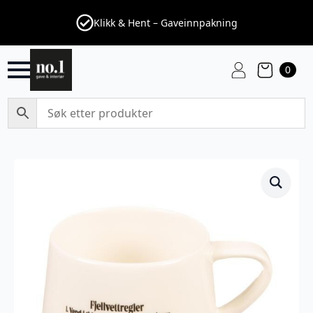
Klikk & Hent – Gaveinnpakning
0