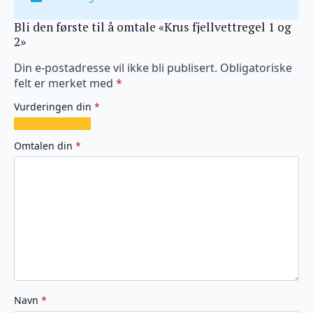
Bli den første til å omtale «Krus fjellvettregel 1 og
2»
Din e-postadresse vil ikke bli publisert.
Obligatoriske
felt er merket med
*
Vurderingen din
*
1
2
3
4
5
av
av
av
av
av
Omtalen din
*
5
5
5
5
5
stjerner
stjerner
stjerner
stjerner
stjerner
Navn
*