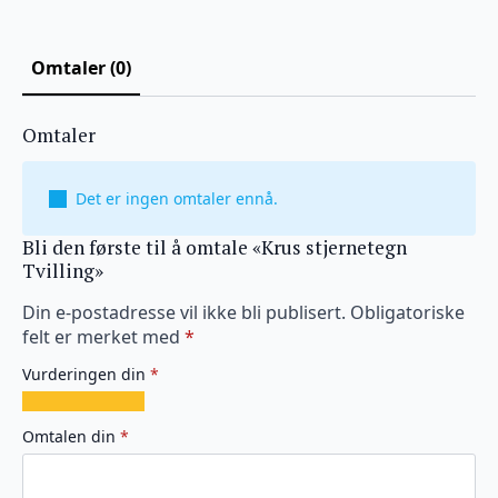
Omtaler (0)
Omtaler
Det er ingen omtaler ennå.
Bli den første til å omtale «Krus stjernetegn
Tvilling»
Din e-postadresse vil ikke bli publisert.
Obligatoriske
felt er merket med
*
Vurderingen din
*
1
2
3
4
5
av
av
av
av
av
Omtalen din
*
5
5
5
5
5
stjerner
stjerner
stjerner
stjerner
stjerner