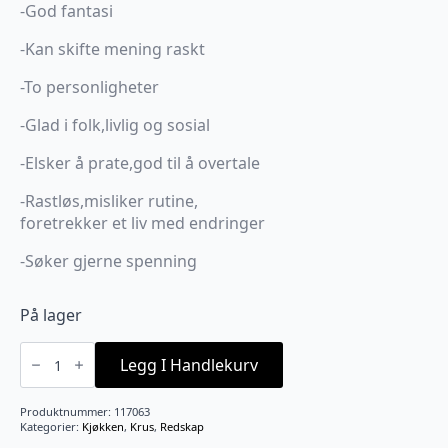
-God fantasi
-Kan skifte mening raskt
-To personligheter
-Glad i folk,livlig og sosial
-Elsker å prate,god til å overtale
-Rastløs,misliker rutine,
foretrekker et liv med endringer
-Søker gjerne spenning
På lager
Krus
stjernetegn
Legg I Handlekurv
Tvilling
antall
Produktnummer:
117063
Kategorier:
Kjøkken
,
Krus
,
Redskap