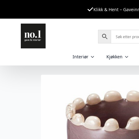
Klikk & Hent – Gavei
Interiør
Kjøkken