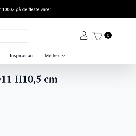
r 1000,- på de fleste varer
0
Inspirasjon
Merker
D11 H10,5 cm