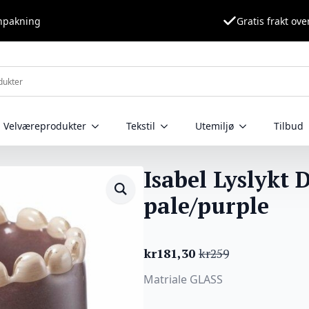
nnpakning
Gratis frakt ove
Velværeprodukter
Tekstil
Utemiljø
Tilbud
Isabel Lyslykt 
pale/purple
kr
181,30
kr
259
Opprinnelig
Nåværende
pris
pris
Matriale GLASS
var:
er:
kr259.
kr181,30.