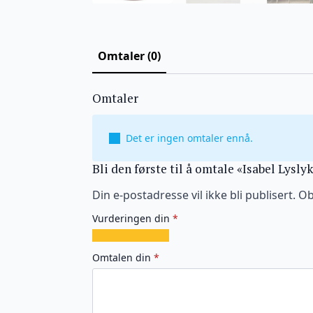
Omtaler (0)
Omtaler
Det er ingen omtaler ennå.
Bli den første til å omtale «Isabel Lysl
Din e-postadresse vil ikke bli publisert.
Ob
Vurderingen din
*
1
2
3
4
5
av
av
av
av
av
Omtalen din
*
5
5
5
5
5
stjerner
stjerner
stjerner
stjerner
stjerner