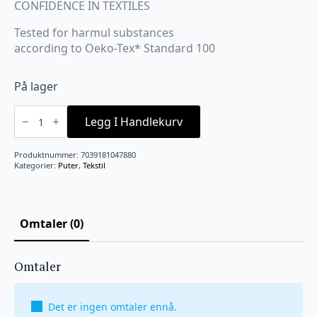
CONFIDENCE IN TEXTILES
Tested for harmul substances
according to Oeko-Tex* Standard 100
På lager
Dunfyll
50X50
Legg I Handlekurv
cm
antall
Produktnummer:
7039181047880
Kategorier:
Puter
,
Tekstil
Omtaler (0)
Omtaler
Det er ingen omtaler ennå.