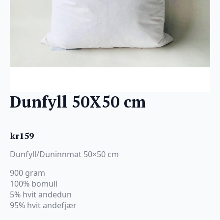
Dunfyll 50X50 cm
kr
159
Dunfyll/Duninnmat 50×50 cm
900 gram
100% bomull
5% hvit andedun
95% hvit andefjær