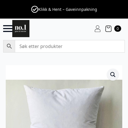
Klikk & Hent – Gaveinnpakning
0