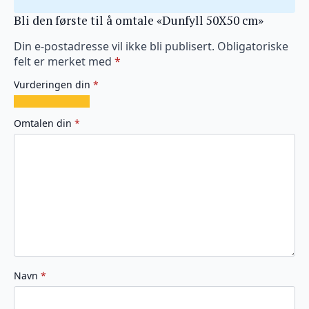
Bli den første til å omtale «Dunfyll 50X50 cm»
Din e-postadresse vil ikke bli publisert.
Obligatoriske
felt er merket med
*
Vurderingen din
*
1
2
3
4
5
av
av
av
av
av
Omtalen din
*
5
5
5
5
5
stjerner
stjerner
stjerner
stjerner
stjerner
Navn
*