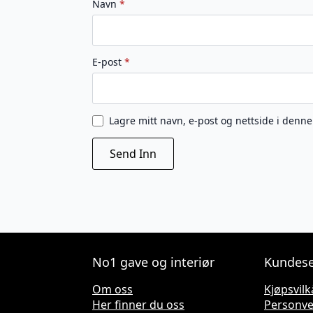
Navn
*
E-post
*
Lagre mitt navn, e-post og nettside i denn
No1 gave og interiør
Kundese
Om oss
Kjøpsvilk
Her finner du oss
Personv