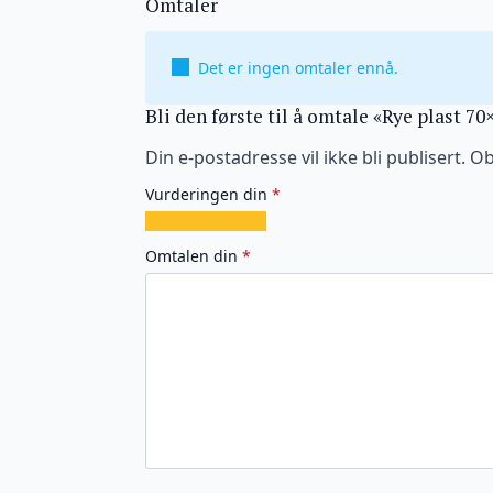
Omtaler
Det er ingen omtaler ennå.
Bli den første til å omtale «Rye plast 70
Din e-postadresse vil ikke bli publisert.
Ob
Vurderingen din
*
1
2
3
4
5
av
av
av
av
av
Omtalen din
*
5
5
5
5
5
stjerner
stjerner
stjerner
stjerner
stjerner