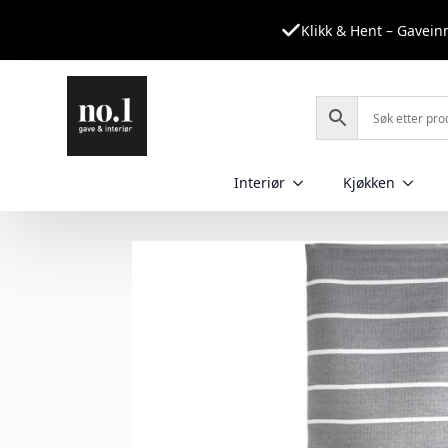
Klikk & Hent – Gavei
Interiør
Kjøkken