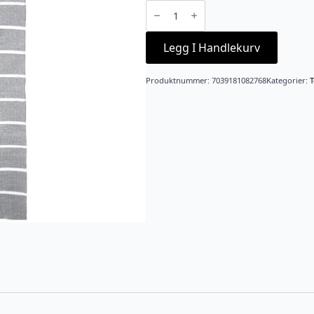
Rye
plast
70x200
grå,hvit
antall
Legg I Handlekurv
Produktnummer:
7039181082768
Kategorier:
T