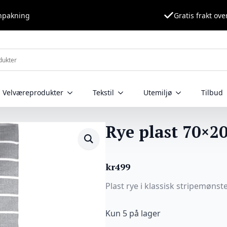
nnpakning
Gratis frakt ove
Velværeprodukter
Tekstil
Utemiljø
Tilbud
Rye plast 70×20
kr
499
Plast rye i klassisk stripemønste
Kun 5 på lager