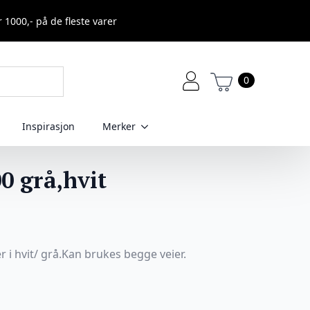
r 1000,- på de fleste varer
0
Inspirasjon
Merker
0 grå,hvit
r i hvit/ grå.Kan brukes begge veier.