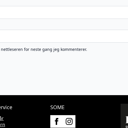
e nettleseren for neste gang jeg kommenterer.
rvice
SOME
år
ern