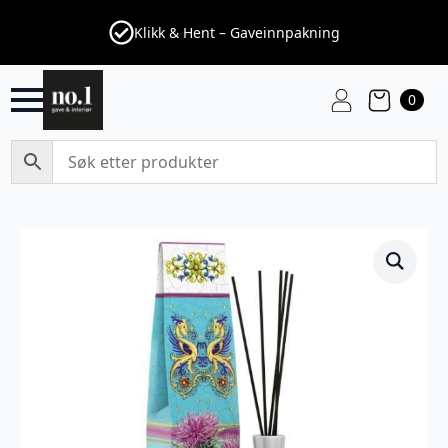
Klikk & Hent – Gaveinnpakning
0