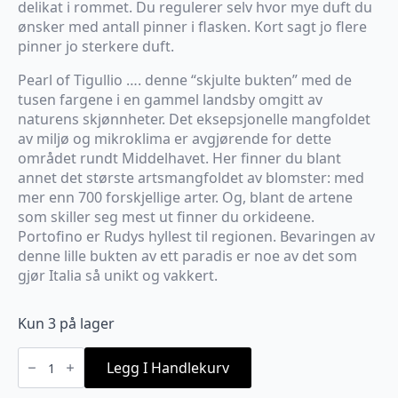
delikat i rommet. Du regulerer selv hvor mye duft du
ønsker med antall pinner i flasken. Kort sagt jo flere
pinner jo sterkere duft.
Pearl of Tigullio …. denne “skjulte bukten” med de
tusen fargene i en gammel landsby omgitt av
naturens skjønnheter. Det eksepsjonelle mangfoldet
av miljø og mikroklima er avgjørende for dette
området rundt Middelhavet. Her finner du blant
annet det største artsmangfoldet av blomster: med
mer enn 700 forskjellige arter. Og, blant de artene
som skiller seg mest ut finner du orkideene.
Portofino er Rudys hyllest til regionen. Bevaringen av
denne lille bukten av ett paradis er noe av det som
gjør Italia så unikt og vakkert.
Kun 3 på lager
Rudy
-
Legg I Handlekurv
Duftpinner
Portofino