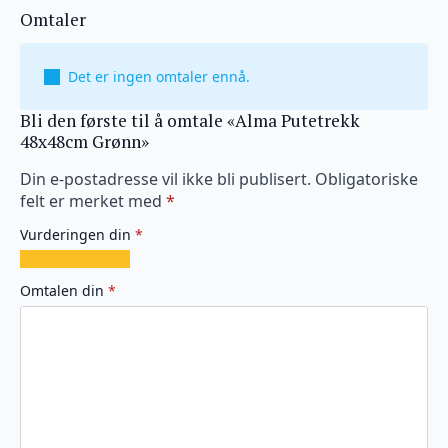
Omtaler
Det er ingen omtaler ennå.
Bli den første til å omtale «Alma Putetrekk
48x48cm Grønn»
Din e-postadresse vil ikke bli publisert.
Obligatoriske
felt er merket med
*
Vurderingen din
*
1
2
3
4
5
av
av
av
av
av
Omtalen din
*
5
5
5
5
5
stjerner
stjerner
stjerner
stjerner
stjerner