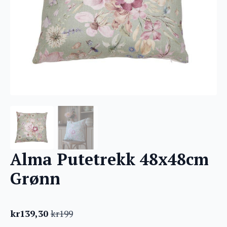
Alma Putetrekk 48x48cm
Grønn
kr
139,30
kr
199
Opprinnelig
Nåværende