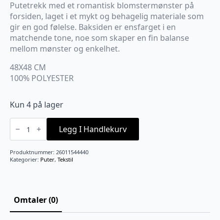
pris
pris
Putetrekk med et romantisk blomstermønster på
var:
er:
forsiden, laget i et mykt og behagelig materiale som
kr199.
kr139,30.
gir en god følelse. Baksiden er ensfarget i en
matchende tone, noe som skaper en fin balanse
mellom mønster og enkelhet.
48X48 CM
100% POLYESTER
Kun 4 på lager
Alma
Putetrekk
Legg I Handlekurv
48x48cm
Grønn
antall
Produktnummer:
26011544440
Kategorier:
Puter
,
Tekstil
Omtaler (0)