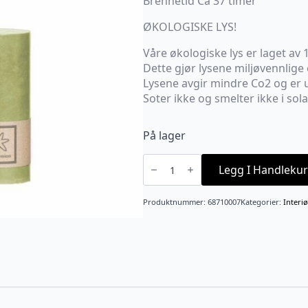
Brennetid Ca 37 timer
ØKOLOGISKE LYS!
Våre økologiske lys er laget av 
Dette gjør lysene miljøvennlige
Lysene avgir mindre Co2 og er 
Soter ikke og smelter ikke i sola
På lager
Kubbelys
Økologisk
Legg I Handlekur
100%stearin
7X10
Green
Produktnummer:
68710007
Kategorier:
Interiø
Leaf
Grønn
antall