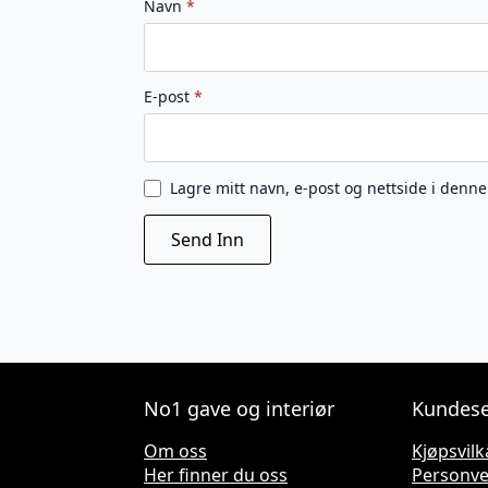
Navn
*
E-post
*
Lagre mitt navn, e-post og nettside i denn
No1 gave og interiør
Kundese
Om oss
Kjøpsvilk
Her finner du oss
Personv