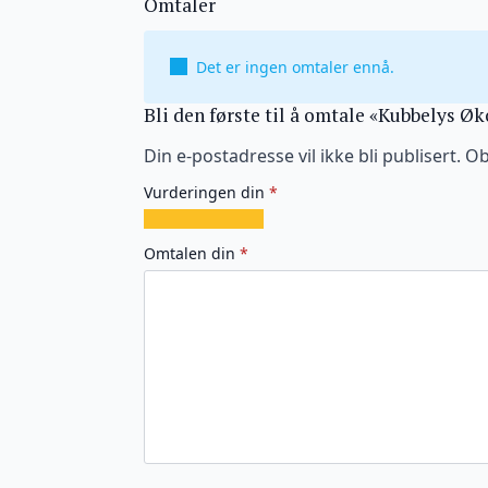
Omtaler
Det er ingen omtaler ennå.
Bli den første til å omtale «Kubbelys 
Din e-postadresse vil ikke bli publisert.
Ob
Vurderingen din
*
1
2
3
4
5
av
av
av
av
av
Omtalen din
*
5
5
5
5
5
stjerner
stjerner
stjerner
stjerner
stjerner