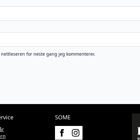
e nettleseren for neste gang jeg kommenterer.
rvice
SOME
år
ern