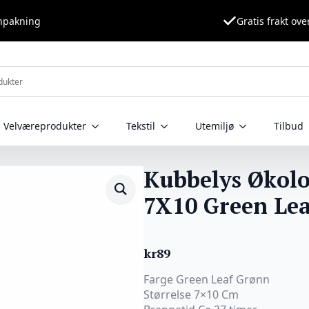
nnpakning
Gratis frakt ove
Velværeprodukter
Tekstil
Utemiljø
Tilbud
Kubbelys Økolo
7X10 Green Le
kr
89
Farge Green Leaf Grønn
Størrelse 7×10 Cm