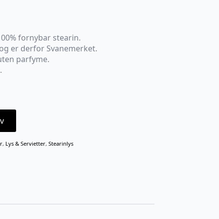
100% fornybar stearin.
 og er derfor Svanemerket.
uten parfyme.
.
v
r
,
Lys & Servietter
,
Stearinlys