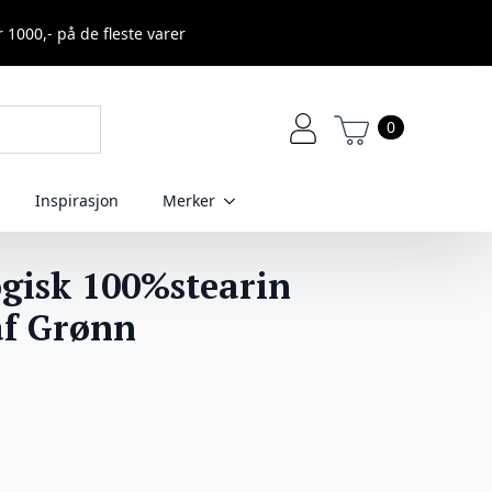
r 1000,- på de fleste varer
0
Inspirasjon
Merker
gisk 100%stearin
af Grønn