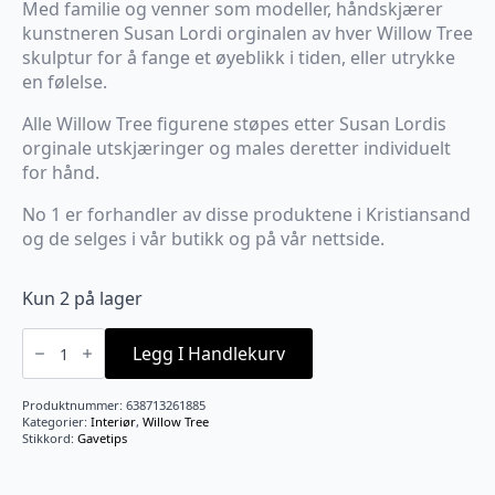
Med familie og venner som modeller, håndskjærer
kunstneren Susan Lordi orginalen av hver Willow Tree
skulptur for å fange et øyeblikk i tiden, eller utrykke
en følelse.
Alle Willow Tree figurene støpes etter Susan Lordis
orginale utskjæringer og males deretter individuelt
for hånd.
No 1 er forhandler av disse produktene i Kristiansand
og de selges i vår butikk og på vår nettside.
Kun 2 på lager
Two
together
Legg I Handlekurv
antall
Produktnummer:
638713261885
Kategorier:
Interiør
,
Willow Tree
Stikkord:
Gavetips