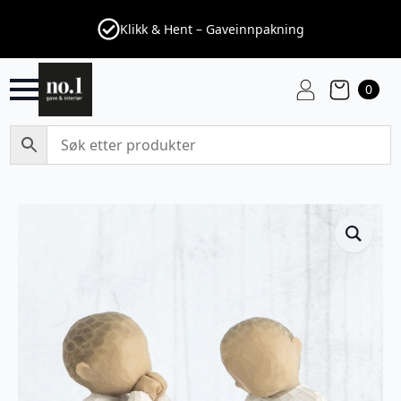
Klikk & Hent – Gaveinnpakning
0