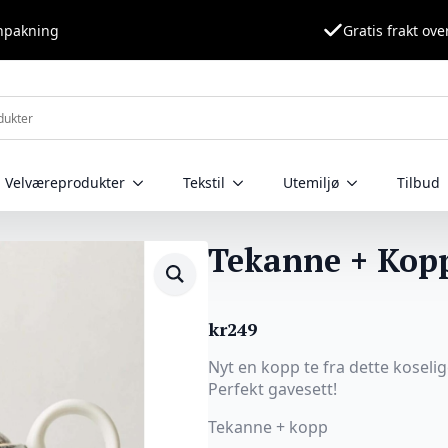
nnpakning
Gratis frakt ove
Velværeprodukter
Tekstil
Utemiljø
Tilbud
Tekanne + Kopp
kr
249
Nyt en kopp te fra dette koseli
Perfekt gavesett!
Tekanne + kopp