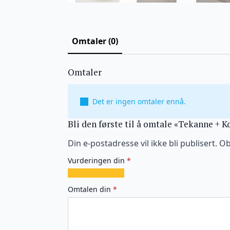
Omtaler (0)
Omtaler
Det er ingen omtaler ennå.
Bli den første til å omtale «Tekanne + 
Din e-postadresse vil ikke bli publisert.
Ob
Vurderingen din
*
1
2
3
4
5
av
av
av
av
av
Omtalen din
*
5
5
5
5
5
stjerner
stjerner
stjerner
stjerner
stjerner