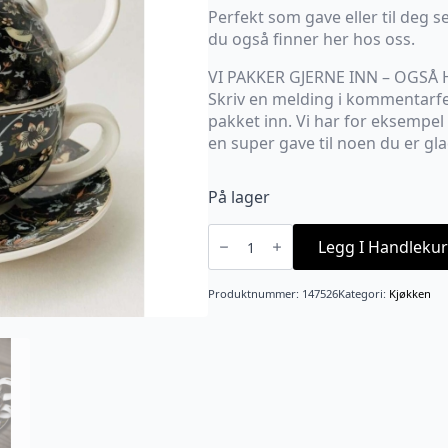
Perfekt som gave eller til deg 
du også finner her hos oss.
VI PAKKER GJERNE INN – OGSÅ 
Skriv en melding i kommentarfel
pakket inn. Vi har for eksempel
en super gave til noen du er glad
På lager
Tekanne
+
Legg I Handlekur
Kopp
Sort
m/
Produktnummer:
147526
Kategori:
Kjøkken
Fugl
antall