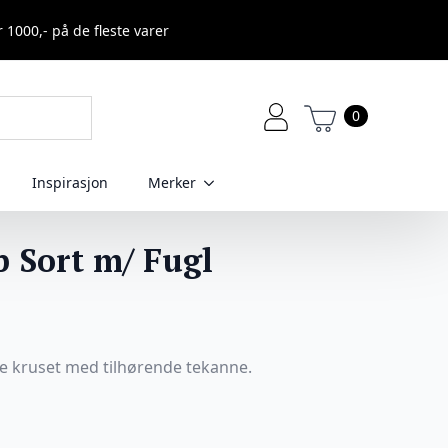
r 1000,- på de fleste varer
0
Inspirasjon
Merker
 Sort m/ Fugl
ge kruset med tilhørende tekanne.