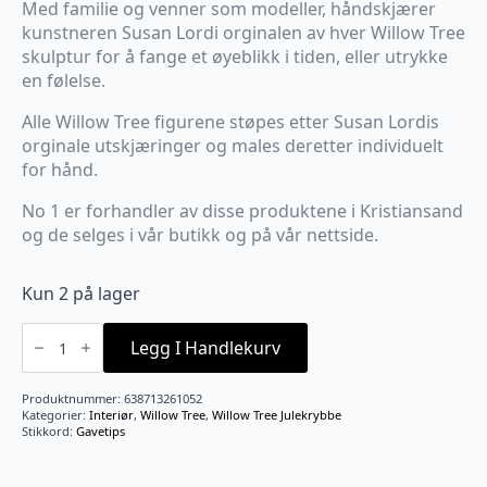
Med familie og venner som modeller, håndskjærer
kunstneren Susan Lordi orginalen av hver Willow Tree
skulptur for å fange et øyeblikk i tiden, eller utrykke
en følelse.
Alle Willow Tree figurene støpes etter Susan Lordis
orginale utskjæringer og males deretter individuelt
for hånd.
No 1 er forhandler av disse produktene i Kristiansand
og de selges i vår butikk og på vår nettside.
Kun 2 på lager
Shepard
and
Legg I Handlekurv
stableanimals
antall
Produktnummer:
638713261052
Kategorier:
Interiør
,
Willow Tree
,
Willow Tree Julekrybbe
Stikkord:
Gavetips