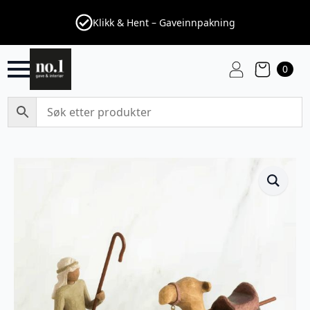
Klikk & Hent – Gaveinnpakning
0