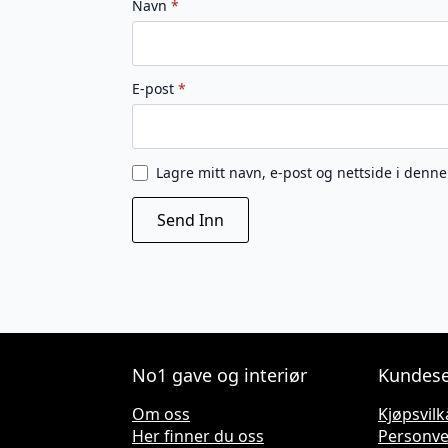
Navn
*
E-post
*
Lagre mitt navn, e-post og nettside i denn
No1 gave og interiør
Kundese
Om oss
Kjøpsvilk
Her finner du oss
Personv