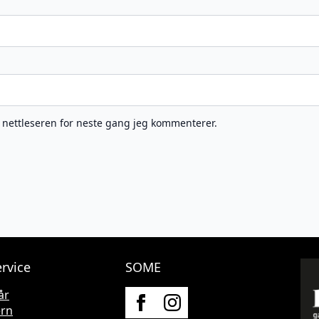
e nettleseren for neste gang jeg kommenterer.
rvice
SOME
år
ern