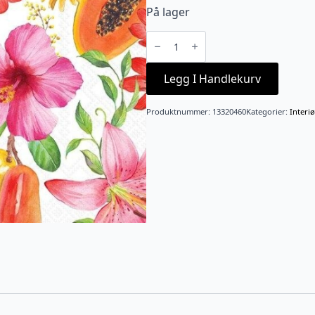
På lager
Serviett
Lunsj
"Tropical
delights"
antall
Legg I Handlekurv
Produktnummer:
13320460
Kategorier:
Interiø