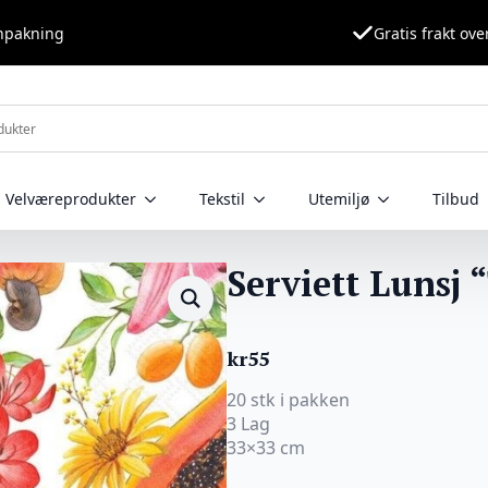
nnpakning
Gratis frakt ove
Velværeprodukter
Tekstil
Utemiljø
Tilbud
Serviett Lunsj 
kr
55
20 stk i pakken
3 Lag
33×33 cm