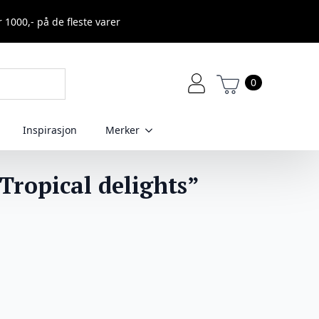
r 1000,- på de fleste varer
0
Inspirasjon
Merker
“Tropical delights”