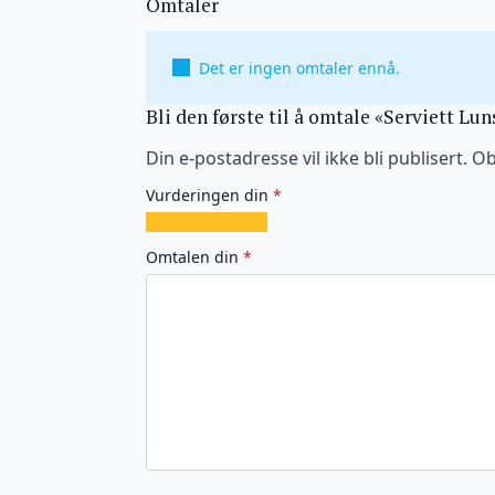
Omtaler
Det er ingen omtaler ennå.
Bli den første til å omtale «Serviett Lun
Din e-postadresse vil ikke bli publisert.
Ob
Vurderingen din
*
1
2
3
4
5
av
av
av
av
av
Omtalen din
*
5
5
5
5
5
stjerner
stjerner
stjerner
stjerner
stjerner