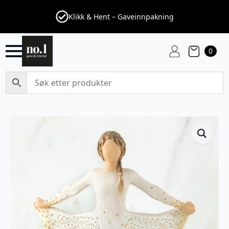
Klikk & Hent – Gaveinnpakning
0