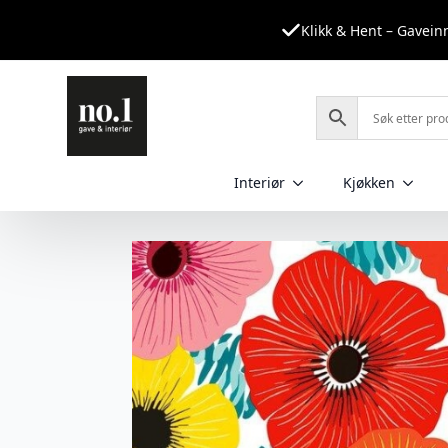
Klikk & Hent – Gavei
Interiør
Kjøkken