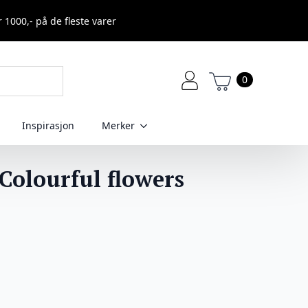
r 1000,- på de fleste varer
0
Inspirasjon
Merker
“Colourful flowers