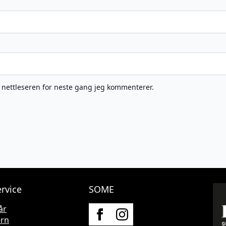
e nettleseren for neste gang jeg kommenterer.
rvice
SOME
år
ern