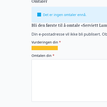
Omtaler
Det er ingen omtaler ennå.
Bli den første til å omtale «Serviett Lun
Din e-postadresse vil ikke bli publisert.
Ob
Vurderingen din
*
1
2
3
4
5
av
av
av
av
av
Omtalen din
*
5
5
5
5
5
stjerner
stjerner
stjerner
stjerner
stjerner