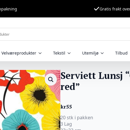
nnpakning
Gratis frakt ove
Velværeprodukter
Tekstil
Utemiljø
Tilbud
Serviett Lunsj 
red”
kr
55
20 stk i pakken
3 Lag