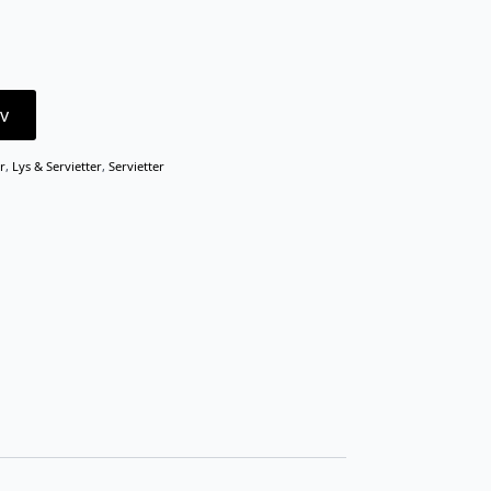
v
r
,
Lys & Servietter
,
Servietter