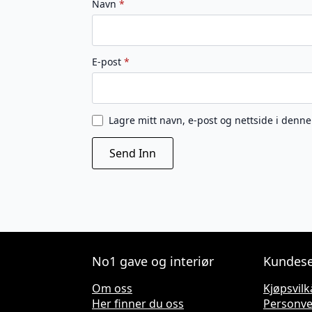
Navn
*
E-post
*
Lagre mitt navn, e-post og nettside i denn
No1 gave og interiør
Kundese
Om oss
Kjøpsvilk
Her finner du oss
Personv