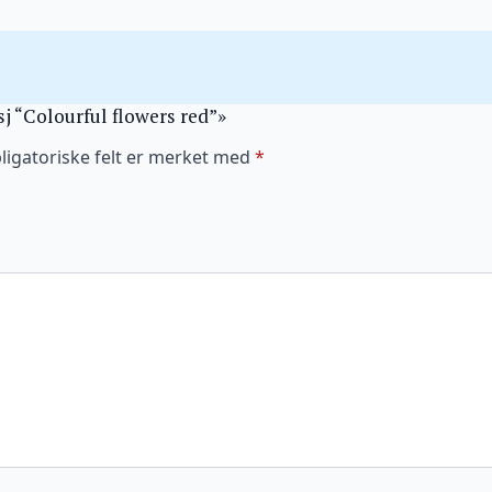
sj “Colourful flowers red”»
ligatoriske felt er merket med
*