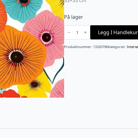
33×33 cm
På lager
Serviett
Lunsj
Legg I Handlekur
"Colourful
flowers
red"
Produktnummer:
13320796
Kategorier:
Interiø
antall