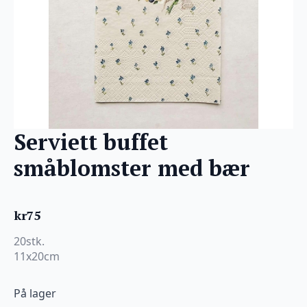
Serviett buffet
småblomster med bær
kr
75
20stk.
11x20cm
På lager