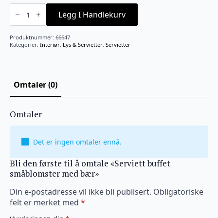
Serviett
buffet
Legg I Handlekurv
småblomster
med
bær
Produktnummer:
66647
antall
Kategorier:
Interiør
,
Lys & Servietter
,
Servietter
Omtaler (0)
Omtaler
Det er ingen omtaler ennå.
Bli den første til å omtale «Serviett buffet
småblomster med bær»
Din e-postadresse vil ikke bli publisert.
Obligatoriske
felt er merket med
*