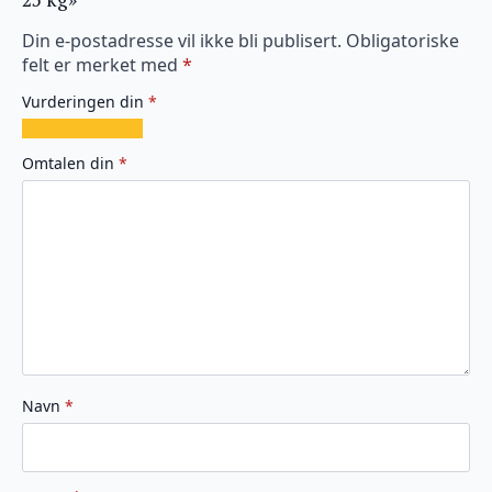
Din e-postadresse vil ikke bli publisert.
Obligatoriske
felt er merket med
*
Vurderingen din
*
1
2
3
4
5
av
av
av
av
av
Omtalen din
*
5
5
5
5
5
stjerner
stjerner
stjerner
stjerner
stjerner
Navn
*