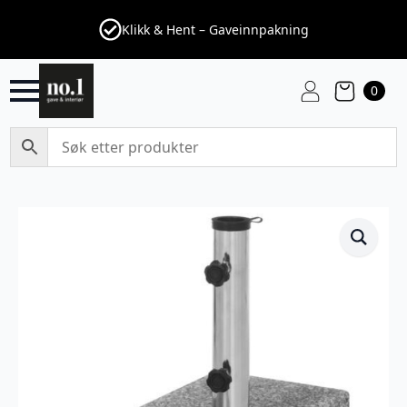
Klikk & Hent – Gaveinnpakning
0