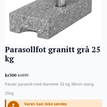
Parasollfot granitt grå 25
kg
kr
300
kr
899
Opprinnelig
Nåværende
pris
pris
Passer parasoll med diameter 32 og 38mm stang.
var:
er:
kr899.
kr300.
25kg
Varen kan ikke sendes