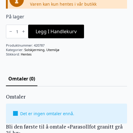
Varen kan kun hentes i vår butikk
På lager
Parasollfot
granitt
Legg I Handlekurv
grå
25
kg
Produktnummer:
420787
antall
Kategorier:
Solskjerming
,
Utemiljø
Stikkord:
Hentes
Omtaler (0)
Omtaler
Det er ingen omtaler ennå.
Bli den første til å omtale «Parasollfot granitt grå
25 kg»