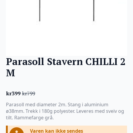
Parasoll Stavern CHILLI 2
M
kr
399
kr
799
Opprinnelig
Nåværende
pris
pris
Parasoll med diameter 2m. Stang i aluminium
var:
er:
ø38mm. Trekk i 180g polyester. Leveres med sveiv og
kr799.
kr399.
tilt. Rammefarge grå.
Varen kan ikke sendes