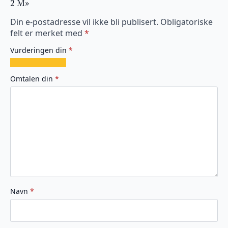
2 M»
Din e-postadresse vil ikke bli publisert.
Obligatoriske
felt er merket med
*
Vurderingen din
*
1
2
3
4
5
av
av
av
av
av
Omtalen din
*
5
5
5
5
5
stjerner
stjerner
stjerner
stjerner
stjerner
Navn
*