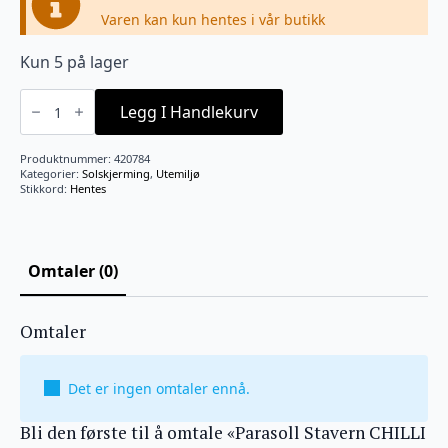
Varen kan kun hentes i vår butikk
Kun 5 på lager
Parasoll
Stavern
Legg I Handlekurv
CHILLI
2
M
Produktnummer:
420784
antall
Kategorier:
Solskjerming
,
Utemiljø
Stikkord:
Hentes
Omtaler (0)
Omtaler
Det er ingen omtaler ennå.
Bli den første til å omtale «Parasoll Stavern CHILLI