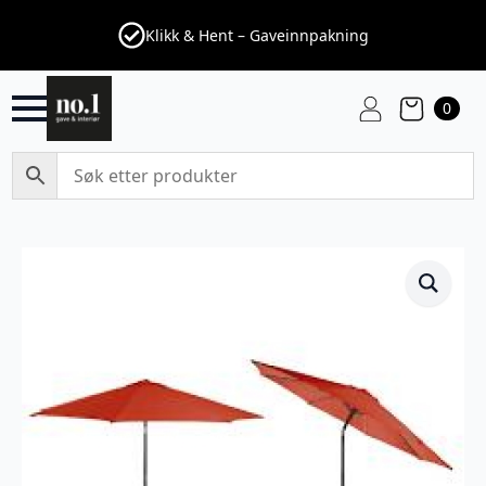
Klikk & Hent – Gaveinnpakning
0