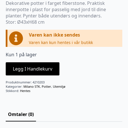
pris
pris
Dekorative potter i farget fiberstone. Praktisk
var:
er:
innerpotte i plast for passelig med jord til dine
kr2.190.
kr1.590.
planter. Pynter både utendørs og innendørs.
Stor: Ø43xH68 cm
Varen kan ikke sendes
Varen kan kun hentes i vår butikk
Kun 1 på lager
Legg I Handlekurv
Produktnummer:
4210203
Kategorier:
Milano STK
,
Potter
,
Utemiljø
Stikkord:
Hentes
Omtaler (0)