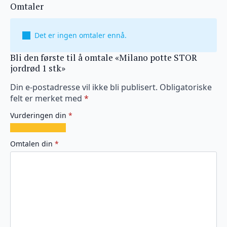
Omtaler
Det er ingen omtaler ennå.
Bli den første til å omtale «Milano potte STOR
jordrød 1 stk»
Din e-postadresse vil ikke bli publisert.
Obligatoriske
felt er merket med
*
Vurderingen din
*
1
2
3
4
5
av
av
av
av
av
Omtalen din
*
5
5
5
5
5
stjerner
stjerner
stjerner
stjerner
stjerner