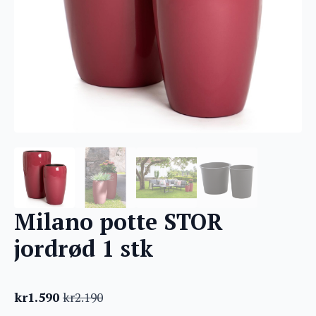
Milano potte STOR
jordrød 1 stk
kr
1.590
kr
2.190
Opprinnelig
Nåværende