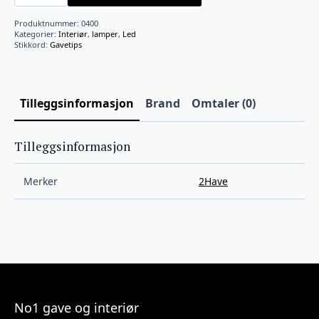
CM
LED/USB
Produktnummer:
0400
GOLD
Kategorier:
Interiør
,
lamper
,
Led
BRUSH
Stikkord:
Gavetips
antall
Tilleggsinformasjon
Brand
Omtaler (0)
Tilleggsinformasjon
Merker
2Have
No1 gave og interiør