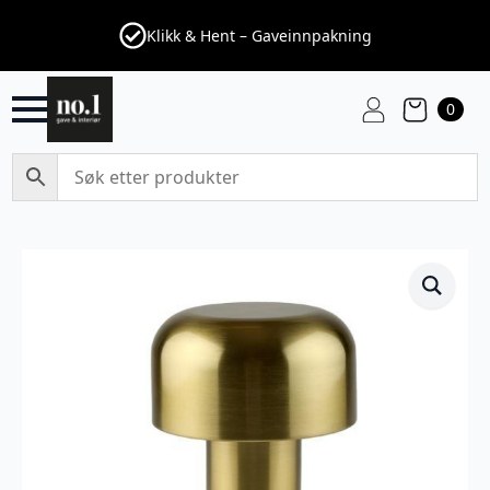
Klikk & Hent – Gaveinnpakning
0