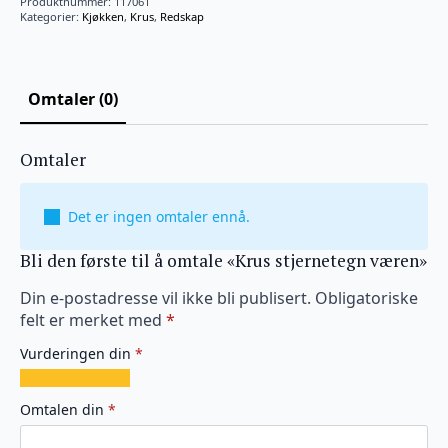
Produktnummer:
117061
Kategorier:
Kjøkken
,
Krus
,
Redskap
Omtaler (0)
Omtaler
Det er ingen omtaler ennå.
Bli den første til å omtale «Krus stjernetegn væren»
Din e-postadresse vil ikke bli publisert.
Obligatoriske
felt er merket med
*
Vurderingen din
*
1
2
3
4
5
av
av
av
av
av
Omtalen din
*
5
5
5
5
5
stjerner
stjerner
stjerner
stjerner
stjerner