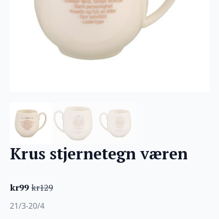
Krus stjernetegn væren
kr
99
kr
129
Opprinnelig
Nåværende
pris
pris
21/3-20/4
var:
er: