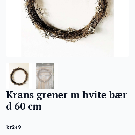
Krans grener m hvite bær
d 60 cm
kr
249