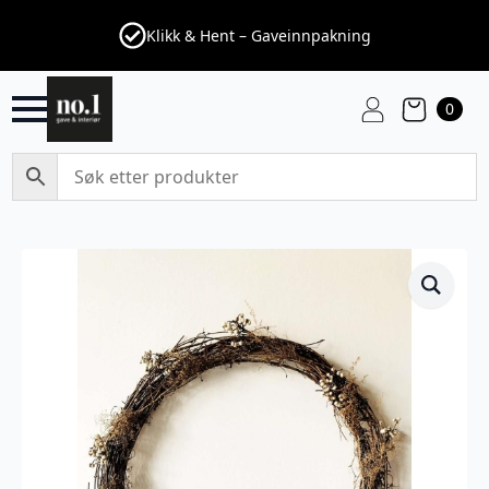
Klikk & Hent – Gaveinnpakning
0