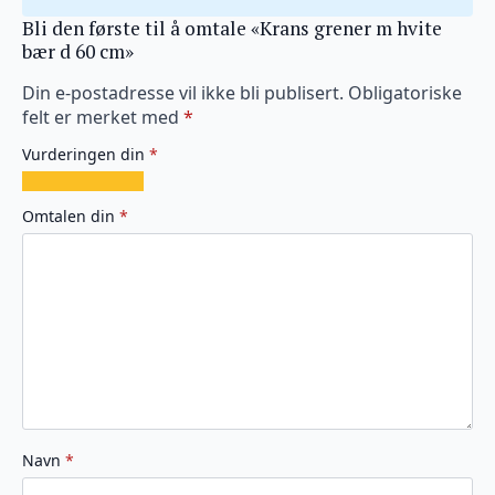
Bli den første til å omtale «Krans grener m hvite
bær d 60 cm»
Din e-postadresse vil ikke bli publisert.
Obligatoriske
felt er merket med
*
Vurderingen din
*
1
2
3
4
5
av
av
av
av
av
Omtalen din
*
5
5
5
5
5
stjerner
stjerner
stjerner
stjerner
stjerner
Navn
*