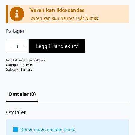
Varen kan ikke sendes
Varen kan kun hentes i vår butikk
På lager
Krans
grener
Legg I Handlekurv
m
hvite
bær
Produktnummer:
642522
d
Kategori:
Interiør
60
Stikkord:
Hentes
cm
antall
Omtaler (0)
Omtaler
Det er ingen omtaler ennå.