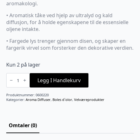
aromakologi.
• Aromatisk tåke ved hjelp av ultralyd og kald
diffusjon, for å holde egenskapene til de essensielle
oljene intakte.
• Fargede lys trenger gjennom disen, og skaper en
fargerik virvel som forsterker den dekorative verdien.
Kun 2 på lager
HIRO
diffuser
Legg I Handlekurv
150ml
antall
Produktnummer:
0600220
Kategorier:
Aroma Diffuser
,
Boles d`olor
,
Velværeprodukter
Omtaler (0)