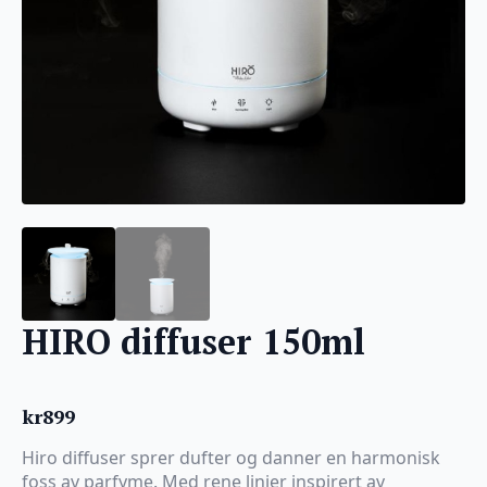
HIRO diffuser 150ml
kr
899
Hiro diffuser sprer dufter og danner en harmonisk
foss av parfyme. Med rene linjer inspirert av