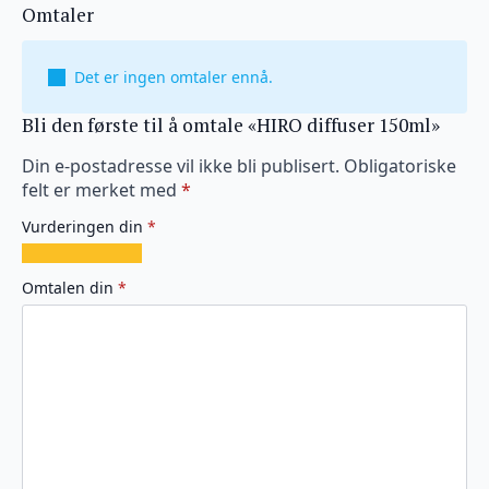
Omtaler
Det er ingen omtaler ennå.
Bli den første til å omtale «HIRO diffuser 150ml»
Din e-postadresse vil ikke bli publisert.
Obligatoriske
felt er merket med
*
Vurderingen din
*
1
2
3
4
5
av
av
av
av
av
Omtalen din
*
5
5
5
5
5
stjerner
stjerner
stjerner
stjerner
stjerner