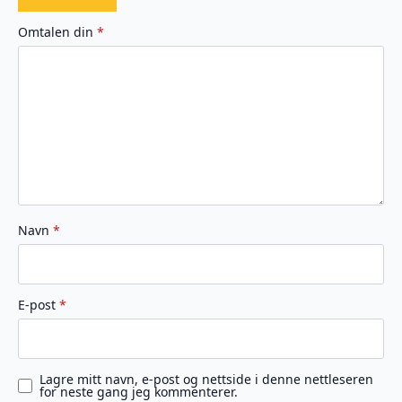
1
2
3
4
5
av
av
av
av
av
Omtalen din
*
5
5
5
5
5
stjerner
stjerner
stjerner
stjerner
stjerner
Navn
*
E-post
*
Lagre mitt navn, e-post og nettside i denne nettleseren
for neste gang jeg kommenterer.