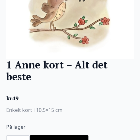
1 Anne kort – Alt det
beste
kr
49
Enkelt kort i 10,5×15 cm
På lager
1