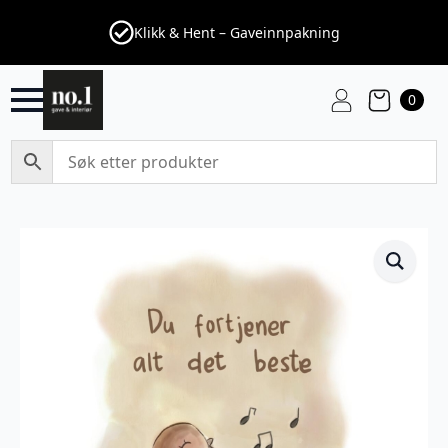
Klikk & Hent – Gaveinnpakning
0