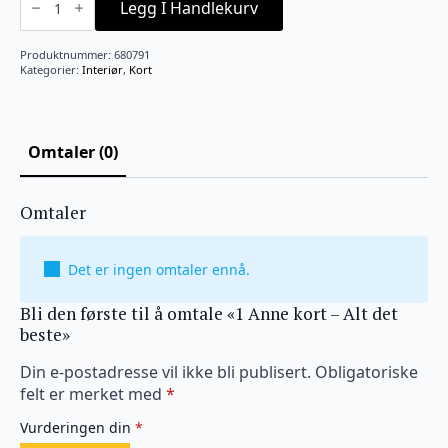
Anne
Legg I Handlekurv
kort
-
Alt
Produktnummer:
680791
det
Kategorier:
Interiør
,
Kort
beste
antall
Omtaler (0)
Omtaler
Det er ingen omtaler ennå.
Bli den første til å omtale «1 Anne kort – Alt det
beste»
Din e-postadresse vil ikke bli publisert.
Obligatoriske
felt er merket med
*
Vurderingen din
*